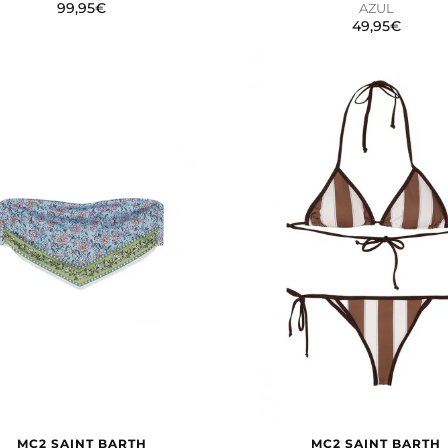
99,95€
AZUL
49,95€
OOKIES
HABILITAR TO
 para que el sitio web funcione y no se pueden desactivar en
bloquear o alertar sobre estas cookies, pero alguna áreas del 
a información de identificación personal.
alíticas
ntar las visitas y fuentes de tráfico para poder evaluar el ren
 qué páginas son las más o menos visitadas, y cómo los visitan
s cookies es agregada y, por lo tanto, es anónima.
MC2 SAINT BARTH
MC2 SAINT BARTH