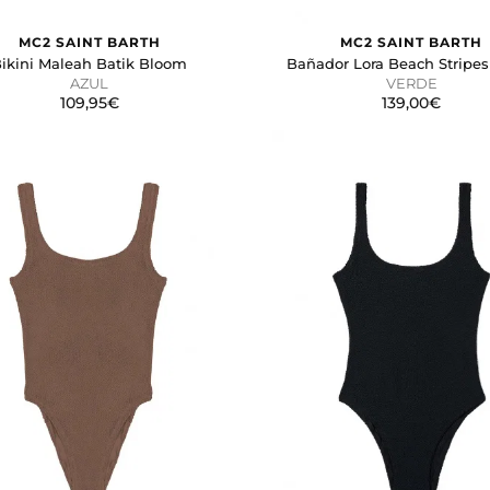
MC2 SAINT BARTH
MC2 SAINT BARTH
ikini Maleah Batik Bloom
Bañador Lora Beach Stripes
AZUL
VERDE
109,95€
139,00€