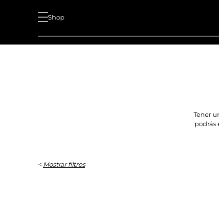
Shop
Tener u
podrás 
<
Mostrar filtros
DESCRIPCIÓN
Bañadores
Bikinis