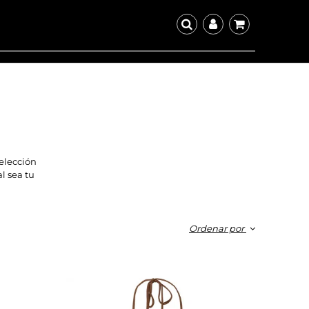
elección
l sea tu
Ordenar por