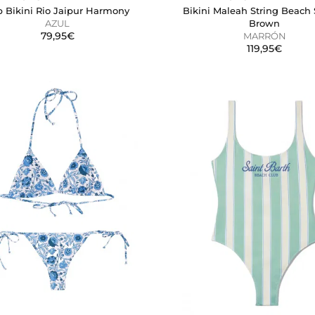
p Bikini Rio Jaipur Harmony
Bikini Maleah String Beach 
página web recordar información que cambia la forma en que 
AZUL
Brown
dioma preferido o la región en la que usted se encuentra.
79,95€
MARRÓN
119,95€
a rastrear a los visitantes en las páginas web. La intención es 
vidual.
CIÓN
kies desde la sección "Configuración de cookies" al pie de la pág