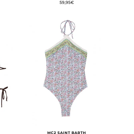
59,95€
DO
RECHAZAR TODO
 nuestros sistemas. Puede
sitio no funcionarán. Estas
dimiento de nuestro sitio y
tes navegan por el sitio. Toda la
MC2 SAINT BARTH