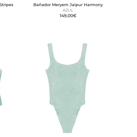
Stripes
Bañador Meryem Jaipur Harmony
la página se comporta o el
AZUL
149,00€
mostrar anuncios relevantes y
ina. También puedes consultar