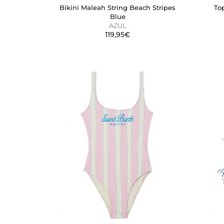
Cookies de preferencias
Bikini Maleah String Beach Stripes
To
Estas cookies permiten a la 
Blue
aspecto que tiene, como su i
AZUL
119,95€
Cookies de marketing
Estas cookies se utilizan par
atractivos para el usuario indi
GUARDAR CONFIGURA
Puedes volver a configurar tus coo
nuestra
política de cookies