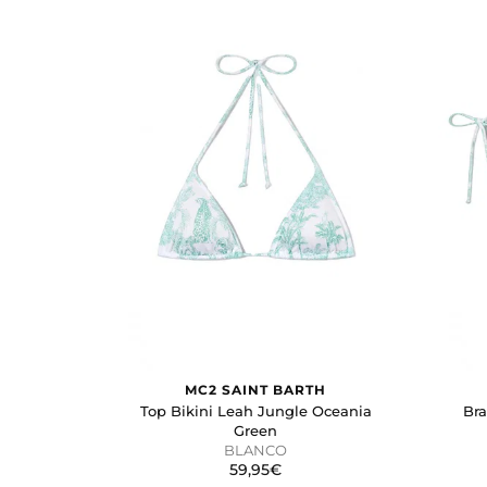
0
€ -
200
€
Reset
filtros
MC2 SAINT BARTH
Top Bikini Leah Jungle Oceania
Bra
Green
BLANCO
59,95€