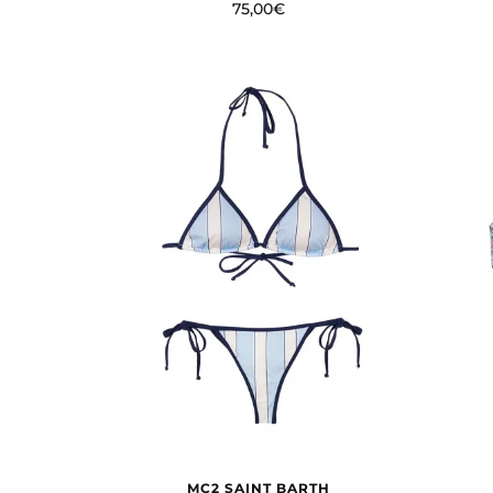
75,00€
CONFIGURACIÓN DE C
Cookies necesarias
Estas cookies son necesarias
configurar su navegador para 
cookies no almacenan ningun
Cookies de rendimiento y an
Estas cookies nos permiten co
mejorarlo. Nos ayudan a saber
información que recogen esta
MC2 SAINT BARTH