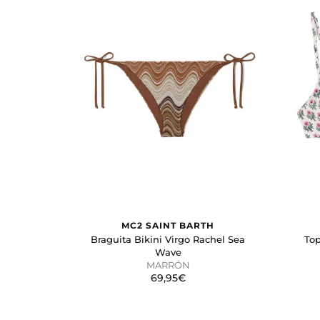
Toallas
TALLA
S/M
M
M/L
L
UNI
XL
S
COLOR
Azul
Beige
Blanco
Crudo
MC2 SAINT BARTH
Marrón
Braguita Bikini Virgo Rachel Sea
Top
Negro
Wave
Rosa
MARRÓN
69,95€
Verde
PRECIO