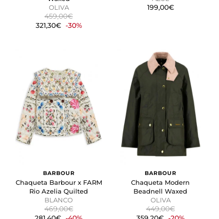
199,00€
OLIVA
459,00€
321,30€
-30%
BARBOUR
BARBOUR
Chaqueta Barbour x FARM
Chaqueta Modern
Rio Azelia Quilted
Beadnell Waxed
BLANCO
OLIVA
469,00€
449,00€
281,40€
-40%
359,20€
-20%