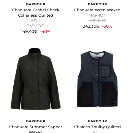
BARBOUR
BARBOUR
Chaqueta Cashel Check
Chaqueta Wren Waxed
Collarless Quilted
MARRÓN
489,00€
AZUL
249,00€
342,30€
-30%
149,40€
-40%
BARBOUR
BARBOUR
Chaqueta Summer Sapper
Chaleco Thulby Quilted
Waxed
AZUL