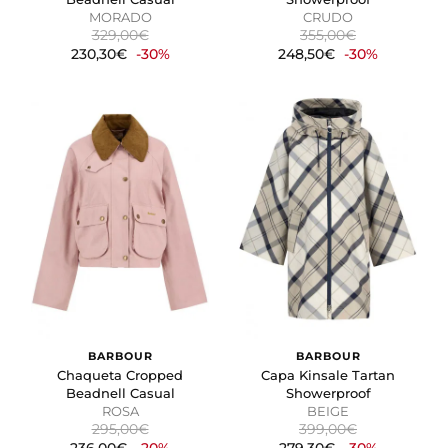
MORADO
CRUDO
329,00€
355,00€
230,30€
-30%
248,50€
-30%
BARBOUR
BARBOUR
Chaqueta Cropped
Capa Kinsale Tartan
Beadnell Casual
Showerproof
ROSA
BEIGE
295,00€
399,00€