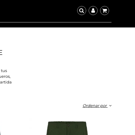
E
 tus
ueros,
artida
Ordenar por