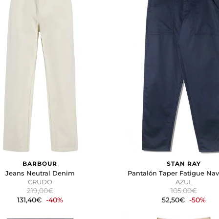
BARBOUR
STAN RAY
Jeans Neutral Denim
Pantalón Taper Fatigue Nav
CRUDO
AZUL
219,00€
105,00€
131,40€
-40%
52,50€
-50%