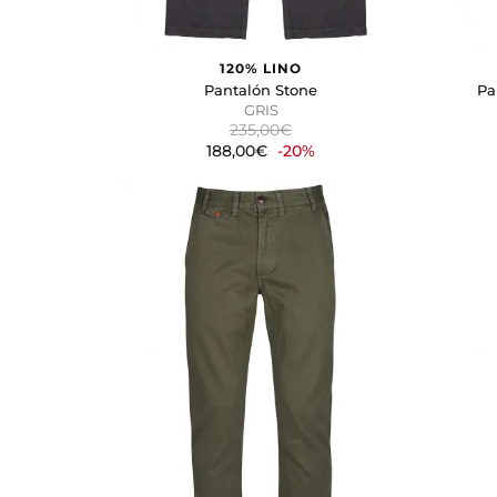
120% LINO
Pantalón Stone
Pa
GRIS
235,00€
188,00€
-20%