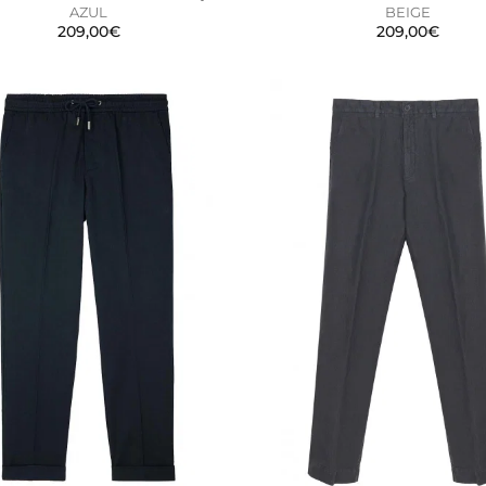
AZUL
BEIGE
209,00€
209,00€
OOKIES
HABILITAR TO
 para que el sitio web funcione y no se pueden desactivar en
bloquear o alertar sobre estas cookies, pero alguna áreas del 
a información de identificación personal.
alíticas
ntar las visitas y fuentes de tráfico para poder evaluar el ren
 qué páginas son las más o menos visitadas, y cómo los visitan
s cookies es agregada y, por lo tanto, es anónima.