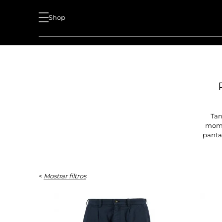
Shop
Tan
momen
panta
<
Mostrar filtros
MARCA
Barbour