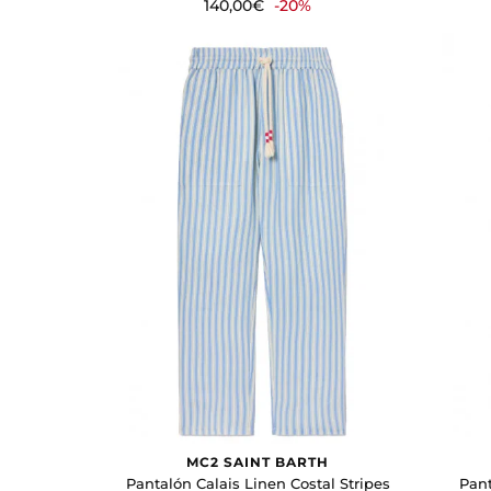
Crudo
140,00€
-20%
Gris
Marrón
Negro
Rosa
Verde
PRECIO
0
€ -
300
€
Reset
filtros
MC2 SAINT BARTH
Pantalón Calais Linen Costal Stripes
Pant