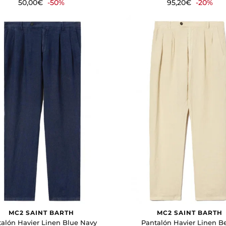
50,00€
-50%
95,20€
-20%
MC2 SAINT BARTH
MC2 SAINT BARTH
alón Havier Linen Blue Navy
Pantalón Havier Linen B