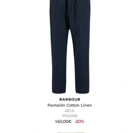
Colmar
Faherty
MC2 Saint Barth
Parajumpers
Stan Ray
The Kooples
120% Lino
DESCRIPCIÓN
Bermudas
Jeans
Pantalones
Pantalones Chinos
BARBOUR
TALLA
Pantalón Cotton Linen
36R
33
AZUL
175,00€
W31L34
34
140,00€
-20%
30R
36
29R
38