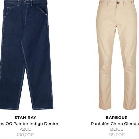
STAN RAY
BARBOUR
ns OG Painter Indigo Denim
Pantalón Chino Glenda
AZUL
BEIGE
100,00€
119,00€