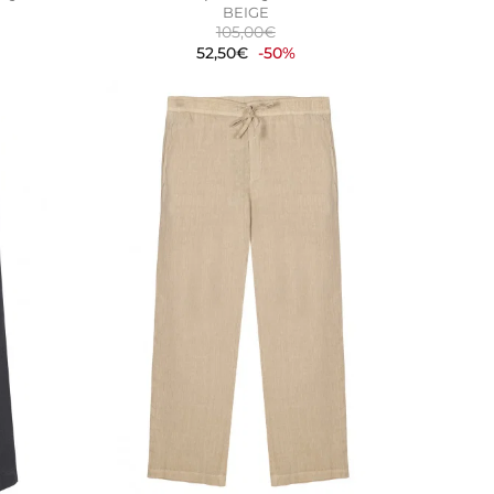
BEIGE
105,00€
52,50€
-50%
DO
RECHAZAR TODO
 nuestros sistemas. Puede
sitio no funcionarán. Estas
dimiento de nuestro sitio y
tes navegan por el sitio. Toda la