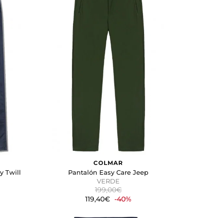
COLMAR
y Twill
Pantalón Easy Care Jeep
VERDE
199,00€
119,40€
-40%