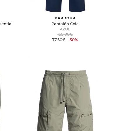
BARBOUR
ential
Pantalón Cole
AZUL
155,00€
77,50€
-50%