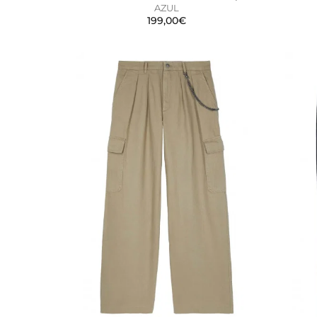
AZUL
199,00€
CONFIGURACIÓN DE C
Cookies necesarias
Estas cookies son necesarias
configurar su navegador para 
cookies no almacenan ningun
Cookies de rendimiento y an
Estas cookies nos permiten co
mejorarlo. Nos ayudan a saber
información que recogen esta