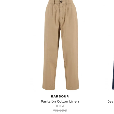
33R
40
34R
42
W36L34
46
W34L34
48
W30L34
50
W32L32
52
W38L34
54
W32L34
S
W33L34
M
32R
L
31R
XL
30
2XL
32
COLOR
Amarillo
BARBOUR
Azul
Pantalón Cotton Linen
Jea
Beige
BEIGE
Blanco
175,00€