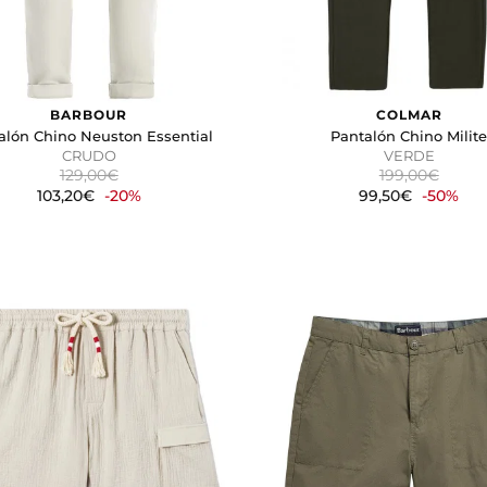
BARBOUR
COLMAR
alón Chino Neuston Essential
Pantalón Chino Milit
CRUDO
VERDE
129,00€
199,00€
103,20€
-20%
99,50€
-50%