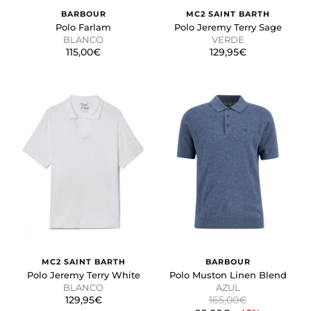
BARBOUR
MC2 SAINT BARTH
Polo Farlam
Polo Jeremy Terry Sage
GUARDAR CONFIGURACIÓN
BLANCO
VERDE
115,00€
129,95€
Puedes volver a configurar tus cookies desde la sección
"Configuración de cookies" al pie de la página. También puedes
consultar nuestra
política de cookies
MC2 SAINT BARTH
BARBOUR
Polo Jeremy Terry White
Polo Muston Linen Blend
BLANCO
AZUL
129,95€
165,00€