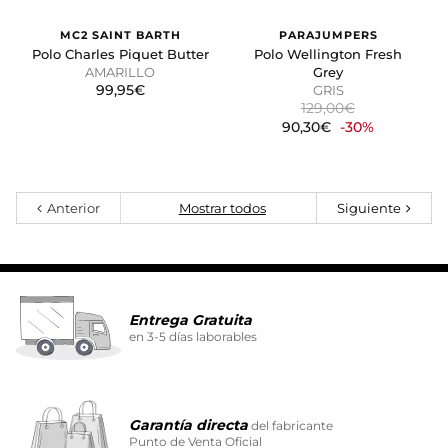
MC2 SAINT BARTH
PARAJUMPERS
Polo Charles Piquet Butter
Polo Wellington Fresh
AMARILLO
Grey
99,95€
GRIS
129,00€
90,30€
-30%
Anterior
Mostrar todos
Siguiente
Entrega Gratuita
en 3-5 días laborables
Garantía directa
del fabricante
Punto de Venta Oficial