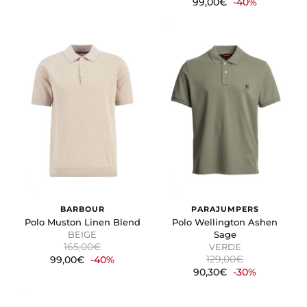
99,00€
-40%
BARBOUR
PARAJUMPERS
Polo Muston Linen Blend
Polo Wellington Ashen
BEIGE
Sage
165,00€
VERDE
129,00€
99,00€
-40%
90,30€
-30%