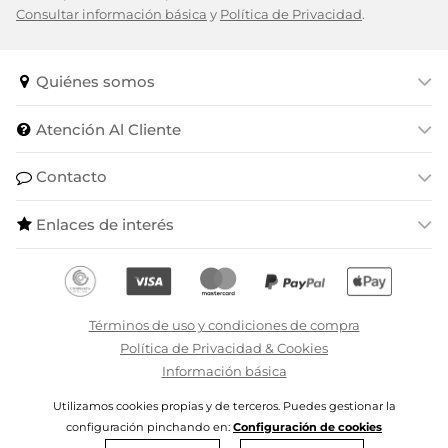
Consultar información básica
y
Política de Privacidad
.
Quiénes somos
Atención Al Cliente
Contacto
Enlaces de interés
Términos de uso y condiciones de compra
Política de Privacidad & Cookies
Información básica
Utilizamos cookies propias y de terceros. Puedes gestionar la
Degrifé S.L.U - ILikeToBuy - 2024 | CIF B79074399
configuración pinchando en:
Configuración de cookies
Todos los derechos reservados