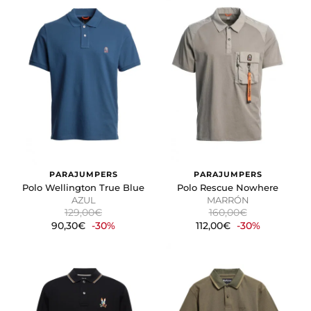
PARAJUMPERS
PARAJUMPERS
Polo Wellington True Blue
Polo Rescue Nowhere
AZUL
MARRÓN
129,00€
160,00€
90,30€
-30%
112,00€
-30%