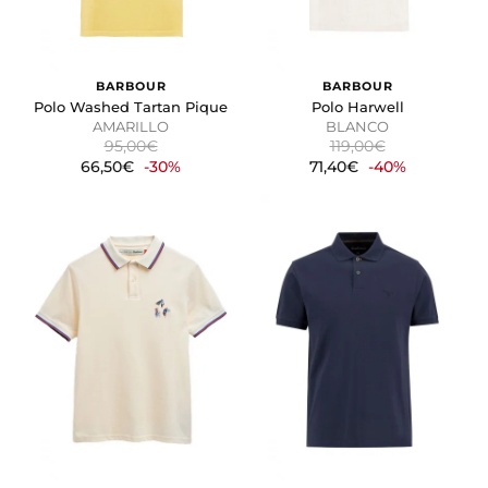
BARBOUR
BARBOUR
Polo Washed Tartan Pique
Polo Harwell
AMARILLO
BLANCO
95,00€
119,00€
66,50€
-30%
71,40€
-40%