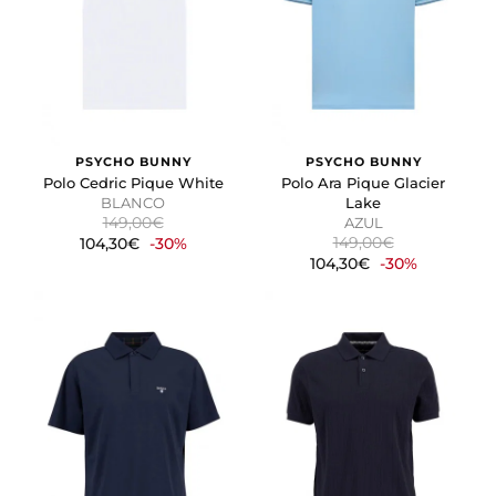
PSYCHO BUNNY
PSYCHO BUNNY
Polo Cedric Pique White
Polo Ara Pique Glacier
BLANCO
Lake
149,00€
AZUL
149,00€
104,30€
-30%
104,30€
-30%
CONFIGURACIÓN DE COOKIES
HABILITAR TODO
RECHAZAR TODO
Cookies necesarias