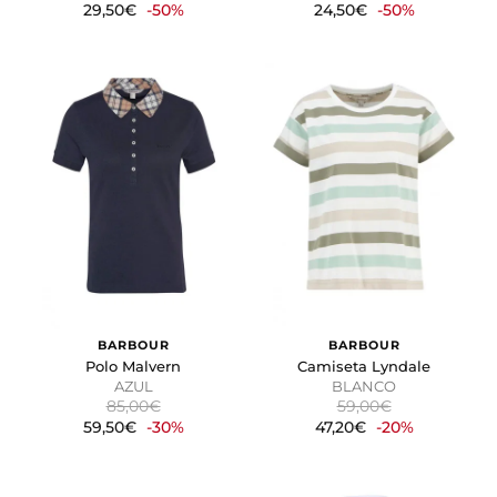
29,50€
-50%
24,50€
-50%
BARBOUR
BARBOUR
Polo Malvern
Camiseta Lyndale
AZUL
BLANCO
85,00€
59,00€
59,50€
-30%
47,20€
-20%