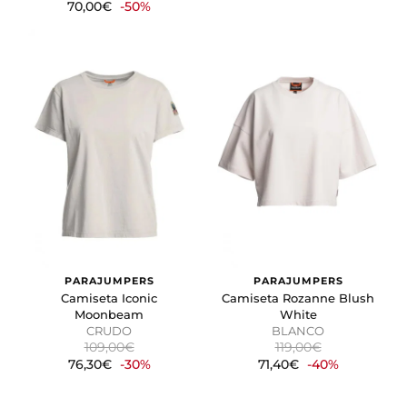
70,00€
-50%
PARAJUMPERS
PARAJUMPERS
Camiseta Iconic
Camiseta Rozanne Blush
Moonbeam
White
CRUDO
BLANCO
109,00€
119,00€
76,30€
-30%
71,40€
-40%