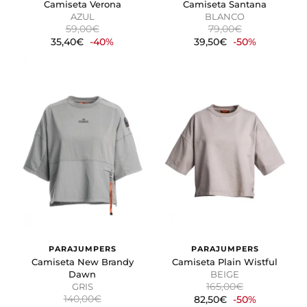
Camiseta Verona
Camiseta Santana
AZUL
BLANCO
59,00€
79,00€
35,40€
-40%
39,50€
-50%
PARAJUMPERS
PARAJUMPERS
Camiseta New Brandy
Camiseta Plain Wistful
Dawn
BEIGE
165,00€
GRIS
140,00€
82,50€
-50%