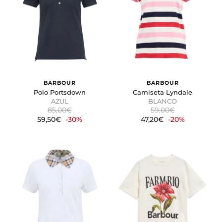
BARBOUR
BARBOUR
Polo Portsdown
Camiseta Lyndale
AZUL
BLANCO
85,00€
59,00€
59,50€
-30%
47,20€
-20%
CONFIGURACIÓN DE COOKIES
HABILITAR TODO
RECHAZAR TODO