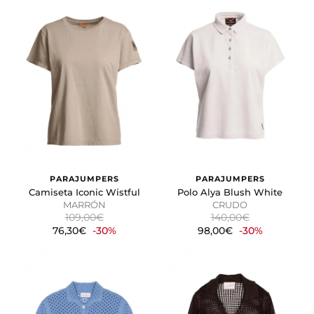
PARAJUMPERS
PARAJUMPERS
Camiseta Iconic Wistful
Polo Alya Blush White
MARRÓN
CRUDO
109,00€
140,00€
76,30€
-30%
98,00€
-30%