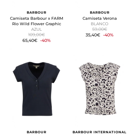
las páginas web. La intención es mostrar anuncios
relevantes y atractivos para el usuario individual.
BARBOUR
BARBOUR
Camiseta Barbour x FARM
Camiseta Verona
Rio Wild Flower Graphic
BLANCO
GUARDAR CONFIGURACIÓN
59,00€
AZUL
109,00€
35,40€
-40%
65,40€
-40%
Puedes volver a configurar tus cookies desde la sección
"Configuración de cookies" al pie de la página. También puedes
consultar nuestra
política de cookies
BARBOUR
BARBOUR INTERNATIONAL