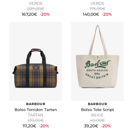
VERDE
VERDE
209,00€
175,00€
167,20€
-20%
140,00€
-20%
BARBOUR
BARBOUR
Bolso Torridon Tartan
Bolso Tote Script
TARTÁN
BEIGE
139,00€
49,00€
111,20€
-20%
39,20€
-20%