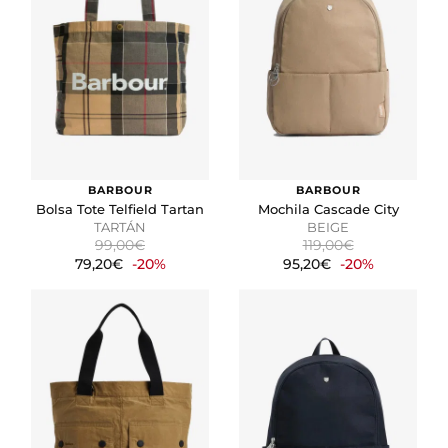
BARBOUR
BARBOUR
Bolsa Tote Telfield Tartan
Mochila Cascade City
TARTÁN
BEIGE
99,00€
119,00€
79,20€
-20%
95,20€
-20%