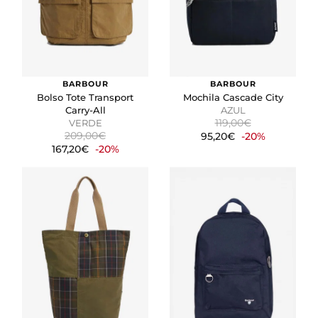
BARBOUR
BARBOUR
Bolso Tote Transport
Mochila Cascade City
Carry-All
AZUL
119,00€
VERDE
209,00€
95,20€
-20%
167,20€
-20%
CONFIGURACIÓN DE COOKIES
HABILITAR TODO
RECHAZAR TODO