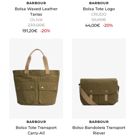
relevantes y atractivos para el usuario individual.
BARBOUR
BARBOUR
Bolsa Waxed Leather
Bolsa Tote Logo
Tarras
CRUDO
55,00€
GUARDAR CONFIGURACIÓN
OLIVA
239,00€
44,00€
-20%
191,20€
-20%
Puedes volver a configurar tus cookies desde la sección
"Configuración de cookies" al pie de la página. También puedes
consultar nuestra
política de cookies
BARBOUR
BARBOUR
Bolso Tote Transport
Bolso Bandolera Transport
Carry-All
Riever