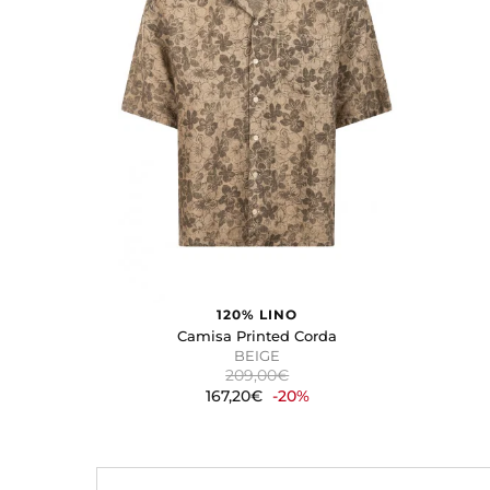
Estas cookies son necesarias
configurar su navegador para 
cookies no almacenan ningun
Cookies de rendimiento y an
Estas cookies nos permiten co
mejorarlo. Nos ayudan a saber
información que recogen esta
Cookies de preferencias
Estas cookies permiten a la 
aspecto que tiene, como su i
Cookies de marketing
120% LINO
Estas cookies se utilizan par
Camisa Printed Corda
atractivos para el usuario indi
BEIGE
209,00€
167,20€
-20%
GUARDAR CONFIGURA