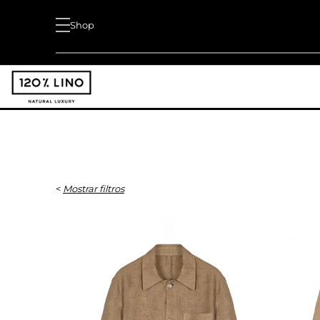
Shop
<
Mostrar filtros
DESCRIPCIÓN
Camisas Fantasía
Camisas Lisas
Sobrecamisas
TALLA