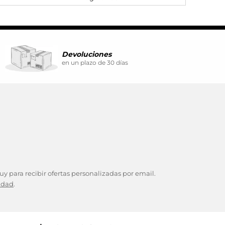
ina. También puedes consultar
Devoluciones
en un plazo de 30 días
y para recibir ofertas personalizadas por email.
cidad
.