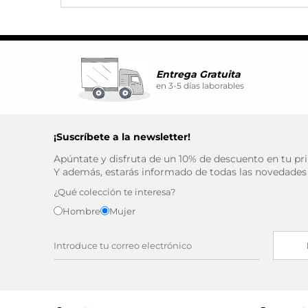
Puedes volver a configurar tus coo
nuestra
política de cookies
Entrega Gratuita
en 3-5 días laborables
¡Suscríbete a la newsletter!
Apúntate y disfruta de un 10% de descuento en tu p
Y además, estarás informado de todas las novedades
¿Qué colección te interesa?
Hombre
Mujer