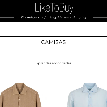
The online site for flagship store shopping
CAMISAS
5 prendas encontradas