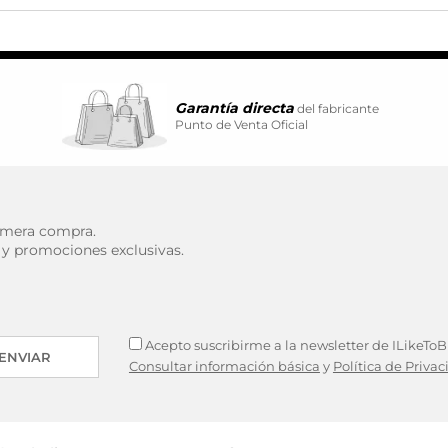
kies desde la sección "Configuración de cookies" al pie de la pág
Garantía directa
del fabricante
Punto de Venta Oficial
rimera compra.
 y promociones exclusivas.
Acepto suscribirme a la newsletter de ILikeToBu
ENVIAR
Consultar información básica
y
Política de Priva