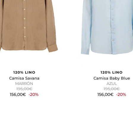
120% LINO
120% LINO
Camisa Savana
Camisa Baby Blue
MARRÓN
AZUL
195,00€
195,00€
156,00€
-20%
156,00€
-20%
OOKIES
HABILITAR TO