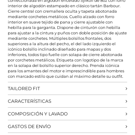
confeccionada en algodón encerado Sylkoil de 8oz con forro
interior de algodón estampado en clásico tartán Barbour.
Cierre central con cremallera oculta y tapeta abotonada
mediante corchetes metálicos. Cuello alzado con forro
interior en suave tejido de pana y cierre ajustable con
CONFIGURACIÓN DE COOKIES
hebilla para la garganta. Dispone de cinturón con hebilla
para ajustar a la cintura y puños con doble posición de ajuste
HABILITAR TODO
RECHAZAR TODO
mediante corchetes. Múltiples bolsillos frontales, dos
superiores a la altura del pecho, el del lado izquierdo el
icónico bolsillo inclinado diseñado para mapas y dos
inferiores, todos tipo fuelle con solapa de cierre abotonada
por corchetes metálicos. Etiqueta con logotipo de la marca
Cookies necesarias
en la solapa del bolsillo superior derecho. Prenda icónica
Estas cookies son necesarias para que el sitio web
para los amantes del motor e imprescindible para hombres
funcione y no se pueden desactivar en nuestros
con marcado estilo que cuidan al máximo detalle su outfit.
sistemas. Puede configurar su navegador para bloquear
o alertar sobre estas cookies, pero alguna áreas del sitio
TAILORED FIT
no funcionarán. Estas cookies no almacenan ninguna
información de identificación personal.
CARACTERÍSTICAS
Cookies de rendimiento y analíticas
Estas cookies nos permiten contar las visitas y fuentes de
COMPOSICIÓN Y LAVADO
tráfico para poder evaluar el rendimiento de nuestro sitio
y mejorarlo. Nos ayudan a saber qué páginas son las más
GASTOS DE ENVÍO
o menos visitadas, y cómo los visitantes navegan por el
sitio. Toda la información que recogen estas cookies es