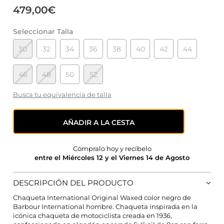
479,00€
Seleccionar Talla
30
32
34
36
38
40
42
44
46
48
50
52
Busca tu equivalencia de talla
AÑADIR A LA CESTA
Cómpralo hoy y recíbelo
entre el Miércoles 12 y el Viernes 14 de Agosto
DESCRIPCIÓN DEL PRODUCTO
Chaqueta International Original Waxed color negro de
Barbour International hombre. Chaqueta inspirada en la
icónica chaqueta de motociclista creada en 1936,