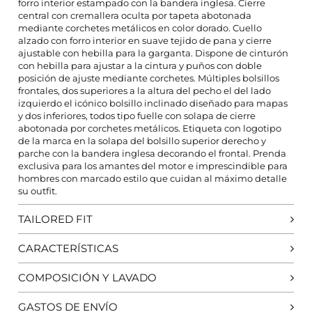
forro interior estampado con la bandera inglesa. Cierre
central con cremallera oculta por tapeta abotonada
mediante corchetes metálicos en color dorado. Cuello
alzado con forro interior en suave tejido de pana y cierre
ajustable con hebilla para la garganta. Dispone de cinturón
CONFIGURACIÓN DE COOKIES
con hebilla para ajustar a la cintura y puños con doble
posición de ajuste mediante corchetes. Múltiples bolsillos
frontales, dos superiores a la altura del pecho el del lado
HABILITAR TODO
RECHAZAR TODO
izquierdo el icónico bolsillo inclinado diseñado para mapas
y dos inferiores, todos tipo fuelle con solapa de cierre
abotonada por corchetes metálicos. Etiqueta con logotipo
de la marca en la solapa del bolsillo superior derecho y
Cookies necesarias
parche con la bandera inglesa decorando el frontal. Prenda
exclusiva para los amantes del motor e imprescindible para
Estas cookies son necesarias para que el sitio web
hombres con marcado estilo que cuidan al máximo detalle
funcione y no se pueden desactivar en nuestros
su outfit.
sistemas. Puede configurar su navegador para bloquear
o alertar sobre estas cookies, pero alguna áreas del sitio
no funcionarán. Estas cookies no almacenan ninguna
TAILORED FIT
información de identificación personal.
CARACTERÍSTICAS
Cookies de rendimiento y analíticas
Estas cookies nos permiten contar las visitas y fuentes de
tráfico para poder evaluar el rendimiento de nuestro sitio
COMPOSICIÓN Y LAVADO
y mejorarlo. Nos ayudan a saber qué páginas son las más
o menos visitadas, y cómo los visitantes navegan por el
GASTOS DE ENVÍO
sitio. Toda la información que recogen estas cookies es