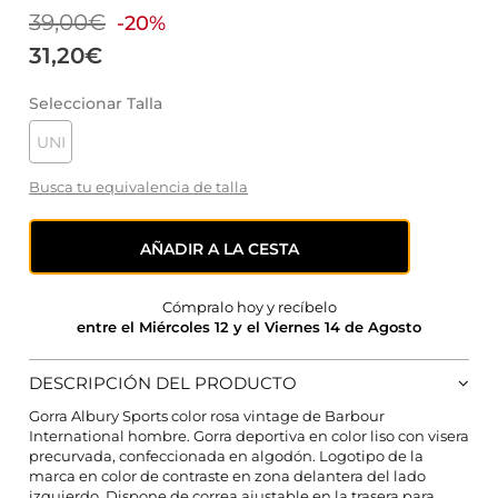
39,00€
-20%
31,20€
Seleccionar Talla
UNI
Busca tu equivalencia de talla
AÑADIR A LA CESTA
Cómpralo hoy y recíbelo
entre el Miércoles 12 y el Viernes 14 de Agosto
DESCRIPCIÓN DEL PRODUCTO
Gorra Albury Sports color rosa vintage de Barbour
CONFIGURACIÓN DE COOKIES
International hombre. Gorra deportiva en color liso con visera
precurvada, confeccionada en algodón. Logotipo de la
marca en color de contraste en zona delantera del lado
HABILITAR TODO
RECHAZAR TODO
izquierdo. Dispone de correa ajustable en la trasera para