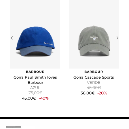
Cookies de marketing
Estas cookies se utilizan para rastrear a los visitantes en
las páginas web. La intención es mostrar anuncios
relevantes y atractivos para el usuario individual.
GUARDAR CONFIGURACIÓN
Puedes volver a configurar tus cookies desde la sección
"Configuración de cookies" al pie de la página. También puedes
consultar nuestra
política de cookies
BARBOUR
BARBOUR
Gorra Paul Smith loves
Gorra Cascade Sports
Barbour
VERDE
45,00€
AZUL
75,00€
36,00€
-20%
45,00€
-40%