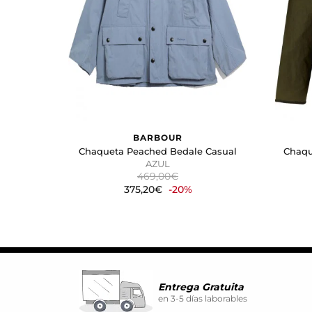
Estas cookies se utilizan par
atractivos para el usuario indi
GUARDAR CONFIGURA
Puedes volver a configurar tus coo
BARBOUR
nuestra
política de cookies
Chaqueta Peached Bedale Casual
Chaqu
AZUL
469,00€
375,20€
-20%
Entrega Gratuita
en 3-5 días laborables