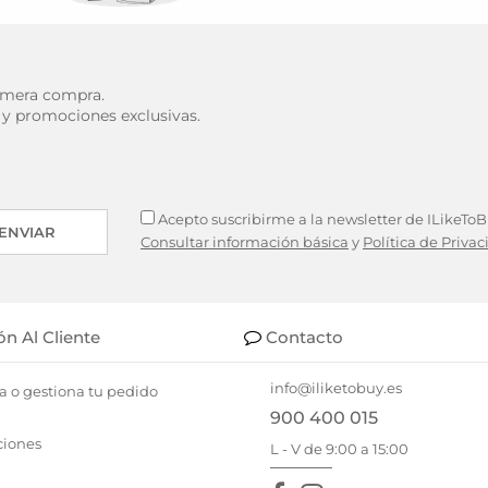
rimera compra.
 y promociones exclusivas.
Acepto suscribirme a la newsletter de ILikeToBu
ENVIAR
Consultar información básica
y
Política de Priva
ón Al Cliente
Contacto
info@iliketobuy.es
a o gestiona tu pedido
900 400 015
ciones
L - V de 9:00 a 15:00