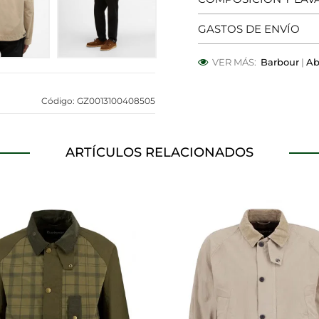
GASTOS DE ENVÍO
OOKIES
HABILITAR TO
VER MÁS:
Barbour
|
Ab
Código: GZ0013100408505
 para que el sitio web funcione y no se pueden desactivar en
bloquear o alertar sobre estas cookies, pero alguna áreas del 
a información de identificación personal.
ARTÍCULOS RELACIONADOS
alíticas
ntar las visitas y fuentes de tráfico para poder evaluar el ren
 qué páginas son las más o menos visitadas, y cómo los visitan
s cookies es agregada y, por lo tanto, es anónima.
página web recordar información que cambia la forma en que 
dioma preferido o la región en la que usted se encuentra.