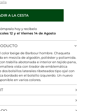
talla
DIR A LA CESTA
ómpralo hoy y recíbelo
rcoles 12 y el Viernes 14 de Agosto
PRODUCTO
 color beige de Barbour hombre. Chaqueta
ada en mezcla de algodón, poliéster y poliamida.
on trabilla abotonada e interior en tejido pana,
remallera vista con tirador de emblemática
dos bolsillos laterales ribeteados tipo ojal con
ca bordado en el bolsillo izquierdo. Un nuevo
onible en varios colores.
IT
ADO