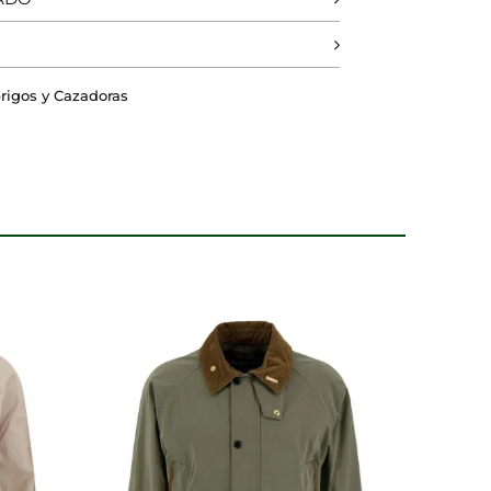
DO
RECHAZAR TODO
rigos y Cazadoras
 nuestros sistemas. Puede
sitio no funcionarán. Estas
dimiento de nuestro sitio y
tes navegan por el sitio. Toda la
la página se comporta o el