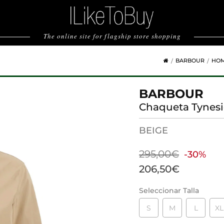
The online site for flagship store shopping
BARBOUR
HO
BARBOUR
Chaqueta Tynesi
BEIGE
295,00€
-30%
206,50€
Seleccionar Talla
S
M
L
XL