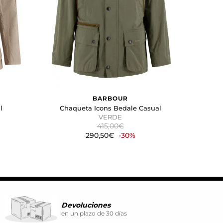
mostrar anuncios relevantes y
ina. También puedes consultar
BARBOUR
l
Chaqueta Icons Bedale Casual
VERDE
415,00€
290,50€
-30%
Devoluciones
en un plazo de 30 días