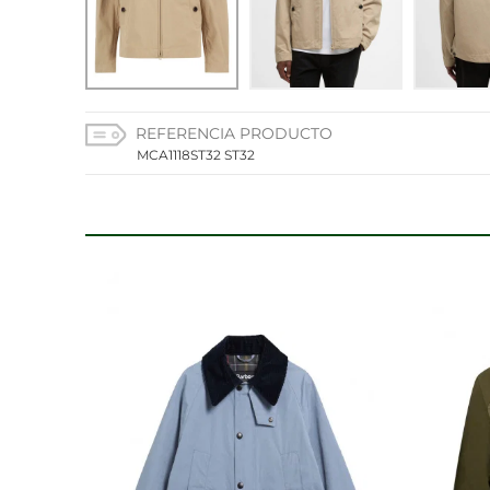
CONFIGURACIÓN DE C
REFERENCIA PRODUCTO
Cookies necesarias
MCA1118ST32 ST32
Estas cookies son necesarias
configurar su navegador para 
cookies no almacenan ningun
Cookies de rendimiento y an
Estas cookies nos permiten co
mejorarlo. Nos ayudan a saber
información que recogen esta
Cookies de preferencias
Estas cookies permiten a la 
aspecto que tiene, como su i
Cookies de marketing