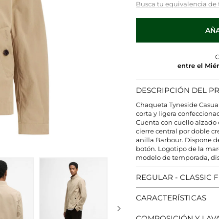
Busca tu equivalencia de 
AÑA
C
entre el Mié
DESCRIPCIÓN DEL 
Chaqueta Tyneside Casual
corta y ligera confeccion
Cuenta con cuello alzado c
cierre central por doble c
anilla Barbour. Dispone de 
botón. Logotipo de la mar
modelo de temporada, disp
REGULAR - CLASSIC F
CARACTERÍSTICAS
COMPOSICIÓN Y LAV