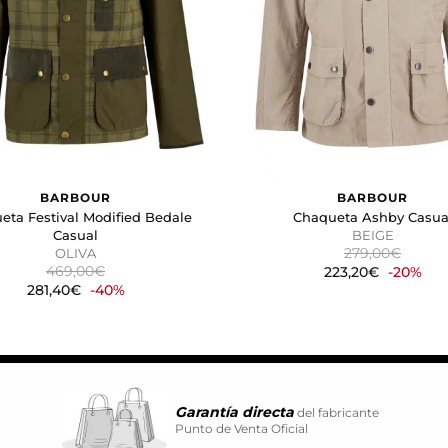
a rastrear a los visitantes en las páginas web. La intención es 
vidual.
CIÓN
kies desde la sección "Configuración de cookies" al pie de la pág
BARBOUR
BARBOUR
eta Festival Modified Bedale
Chaqueta Ashby Casua
Casual
BEIGE
279,00€
OLIVA
469,00€
223,20€
-20%
281,40€
-40%
Garantía directa
del fabricante
Punto de Venta Oficial