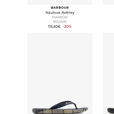
Cookies de preferencias
Estas cookies permiten a la 
BARBOUR
Náuticos Rothley
aspecto que tiene, como su i
MARRÓN
165,00€
Cookies de marketing
115,50€
-30%
Estas cookies se utilizan par
atractivos para el usuario indi
GUARDAR CONFIGURA
Puedes volver a configurar tus coo
nuestra
política de cookies