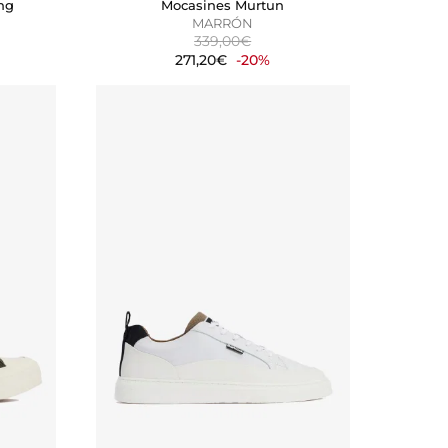
ng
Mocasines Murtun
MARRÓN
339,00€
271,20€
-20%
DO
RECHAZAR TODO
 nuestros sistemas. Puede
sitio no funcionarán. Estas
dimiento de nuestro sitio y
tes navegan por el sitio. Toda la