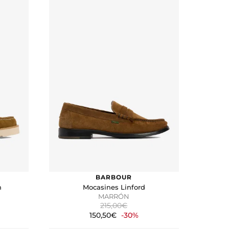
BARBOUR
n
Mocasines Linford
MARRÓN
215,00€
150,50€
-30%