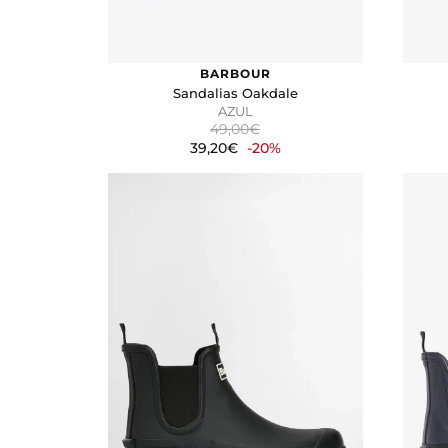
BARBOUR
Sandalias Oakdale
AZUL
49,00€
39,20€
-20%