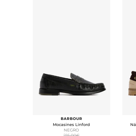
Tartán
Verde
PRECIO
0
€ -
400
€
RESET
FILTROS
BARBOUR
Mocasines Linford
Ná
NEGRO
215,00€