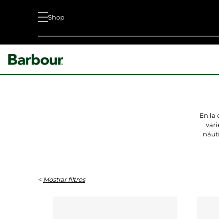
Shop
En la
vari
náuti
<
Mostrar filtros
DESCRIPCIÓN