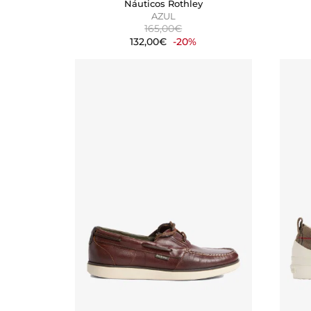
Náuticos Rothley
AZUL
165,00€
132,00€
-20%
CONFIGURACIÓN DE C
Cookies necesarias
Estas cookies son necesarias
configurar su navegador para 
cookies no almacenan ningun
Cookies de rendimiento y an
Estas cookies nos permiten co
mejorarlo. Nos ayudan a saber
información que recogen esta