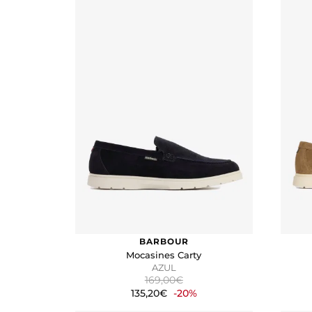
Botas
Mocasines
Náuticos
Sandalias
Zapatillas
TALLA
6
10
7
11
8
12
9
COLOR
Azul
Beige
BARBOUR
Blanco
Mocasines Carty
Gris
AZUL
Marrón
169,00€
135,20€
-20%
Negro