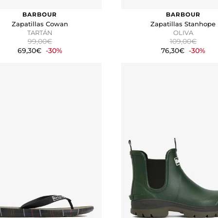
página web recordar información que cambia la forma en que 
BARBOUR
BARBOUR
Zapatillas Cowan
Zapatillas Stanhope
dioma preferido o la región en la que usted se encuentra.
TARTÁN
OLIVA
99,00€
109,00€
69,30€
-30%
76,30€
-30%
a rastrear a los visitantes en las páginas web. La intención es 
vidual.
CIÓN
kies desde la sección "Configuración de cookies" al pie de la pág