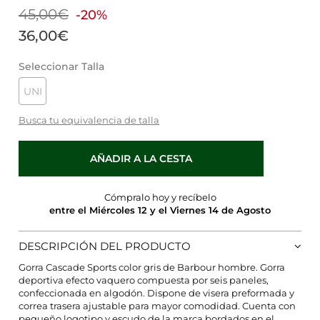
45,00€
-20%
36,00€
Seleccionar Talla
UNI
Busca tu equivalencia de talla
AÑADIR A LA CESTA
Cómpralo hoy y recíbelo
entre el Miércoles 12 y el Viernes 14 de Agosto
DESCRIPCIÓN DEL PRODUCTO
Gorra Cascade Sports color gris de Barbour hombre. Gorra
CONFIGURACIÓN DE COOKIES
deportiva efecto vaquero compuesta por seis paneles,
confeccionada en algodón. Dispone de visera preformada y
HABILITAR TODO
RECHAZAR TODO
correa trasera ajustable para mayor comodidad. Cuenta con
pequeño logotipo y escudo de la marca bordados en el