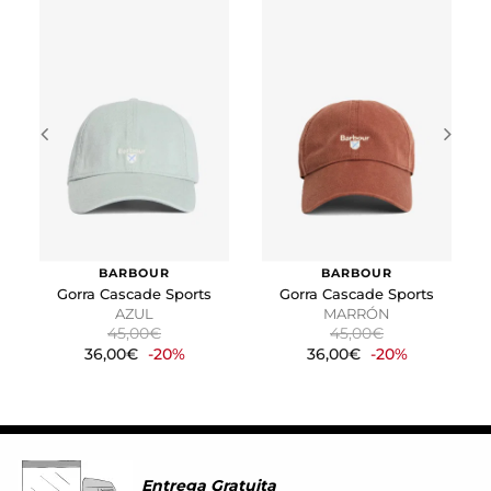
Estas cookies se utilizan para rastrear a los visitantes en
las páginas web. La intención es mostrar anuncios
relevantes y atractivos para el usuario individual.
GUARDAR CONFIGURACIÓN
Puedes volver a configurar tus cookies desde la sección
"Configuración de cookies" al pie de la página. También puedes
consultar nuestra
política de cookies
BARBOUR
BARBOUR
Gorra Cascade Sports
Gorra Cascade Sports
AZUL
MARRÓN
45,00€
45,00€
36,00€
-20%
36,00€
-20%
Entrega Gratuita