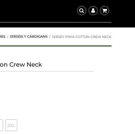
RES
JERSÉIS Y CÁRDIGANS
JERSEY PIMA COTTON CREW NECK
ton Crew Neck
2XL