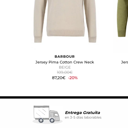
atractivos para el usuario indi
GUARDAR CONFIGURA
Puedes volver a configurar tus coo
nuestra
política de cookies
BARBOUR
Jersey Pima Cotton Crew Neck
Jer
BEIGE
109,00€
87,20€
-20%
Entrega Gratuita
en 3-5 días laborables