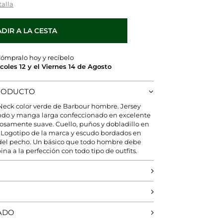
talla
DIR A LA CESTA
ómpralo hoy y recíbelo
rcoles 12 y el Viernes 14 de Agosto
PRODUCTO
Neck color verde de Barbour hombre. Jersey
ndo y manga larga confeccionado en excelente
osamente suave. Cuello, puños y dobladillo en
 Logotipo de la marca y escudo bordados en
a del pecho. Un básico que todo hombre debe
na a la perfección con todo tipo de outfits.
ADO