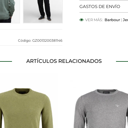
GASTOS DE ENVÍO
OOKIES
HABILITAR TO
VER MÁS:
Barbour
|
Je
Código: GZ0013200381146
 para que el sitio web funcione y no se pueden desactivar en
bloquear o alertar sobre estas cookies, pero alguna áreas del 
a información de identificación personal.
ARTÍCULOS RELACIONADOS
alíticas
ntar las visitas y fuentes de tráfico para poder evaluar el ren
 qué páginas son las más o menos visitadas, y cómo los visitan
s cookies es agregada y, por lo tanto, es anónima.
página web recordar información que cambia la forma en que 
dioma preferido o la región en la que usted se encuentra.
a rastrear a los visitantes en las páginas web. La intención es 