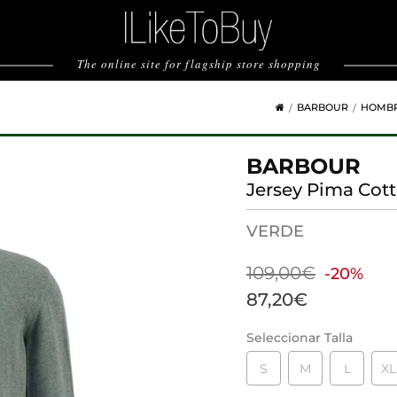
The online site for flagship store shopping
BARBOUR
HOMB
BARBOUR
Jersey Pima Cot
VERDE
109,00€
-20%
87,20€
Seleccionar Talla
S
M
L
XL