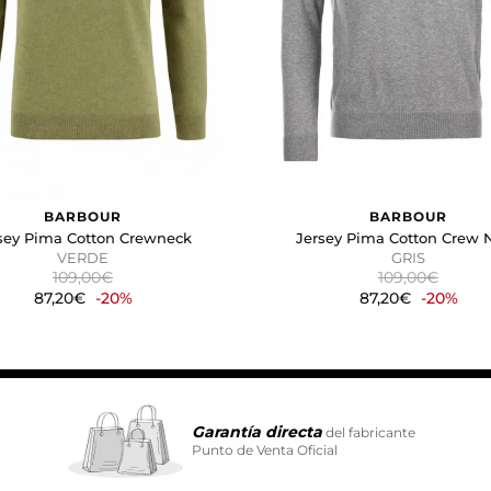
vidual.
CIÓN
kies desde la sección "Configuración de cookies" al pie de la pág
BARBOUR
BARBOUR
sey Pima Cotton Crewneck
Jersey Pima Cotton Crew 
VERDE
GRIS
109,00€
109,00€
87,20€
-20%
87,20€
-20%
Garantía directa
del fabricante
Punto de Venta Oficial