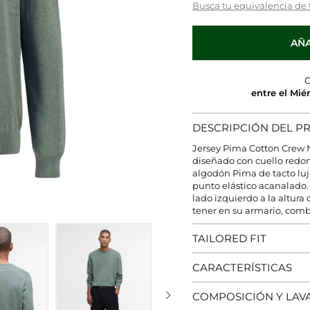
Busca tu equivalencia de 
AÑA
C
entre el Mié
DESCRIPCIÓN DEL 
Jersey Pima Cotton Crew 
diseñado con cuello redo
algodón Pima de tacto luj
punto elástico acanalado.
lado izquierdo a la altur
tener en su armario, combi
TAILORED FIT
CARACTERÍSTICAS
COMPOSICIÓN Y LAV