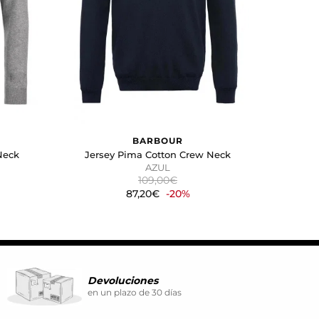
ina. También puedes consultar
BARBOUR
Neck
Jersey Pima Cotton Crew Neck
AZUL
109,00€
87,20€
-20%
Devoluciones
en un plazo de 30 días