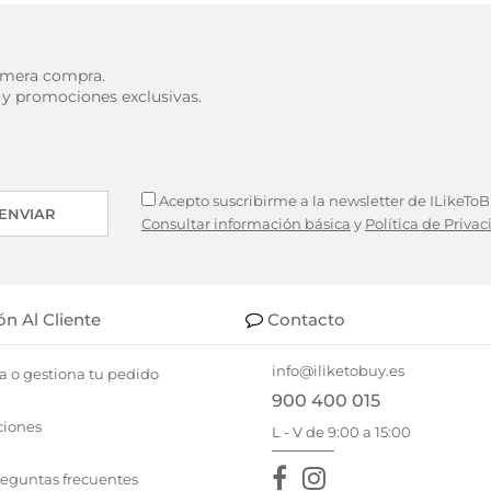
rimera compra.
 y promociones exclusivas.
Acepto suscribirme a la newsletter de ILikeToBu
ENVIAR
Consultar información básica
y
Política de Priva
ón Al Cliente
Contacto
info@iliketobuy.es
a o gestiona tu pedido
900 400 015
ciones
L - V de 9:00 a 15:00
reguntas frecuentes