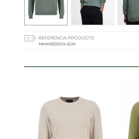
CONFIGURACIÓN DE C
REFERENCIA PRODUCTO
Cookies necesarias
MKN0932SG14 SG14
Estas cookies son necesarias
configurar su navegador para 
cookies no almacenan ningun
Cookies de rendimiento y an
Estas cookies nos permiten co
mejorarlo. Nos ayudan a saber
información que recogen esta
Cookies de preferencias
Estas cookies permiten a la 
aspecto que tiene, como su i
Cookies de marketing
Estas cookies se utilizan par