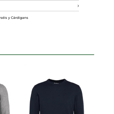
DO
RECHAZAR TODO
rséis y Cárdigans
 nuestros sistemas. Puede
sitio no funcionarán. Estas
dimiento de nuestro sitio y
tes navegan por el sitio. Toda la
la página se comporta o el
mostrar anuncios relevantes y