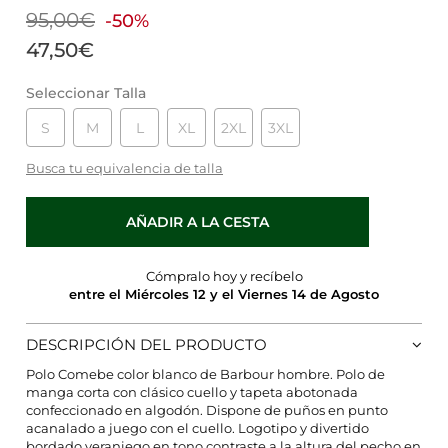
95,00€
-50%
47,50€
Seleccionar Talla
S
M
L
XL
2XL
3XL
Busca tu equivalencia de talla
AÑADIR A LA CESTA
Cómpralo hoy y recíbelo
entre el Miércoles 12 y el Viernes 14 de Agosto
DESCRIPCIÓN DEL PRODUCTO
Polo Comebe color blanco de Barbour hombre. Polo de
manga corta con clásico cuello y tapeta abotonada
CONFIGURACIÓN DE COOKIES
confeccionado en algodón. Dispone de puños en punto
acanalado a juego con el cuello. Logotipo y divertido
bordado veraniego en tono contraste a la altura del pecho en
HABILITAR TODO
RECHAZAR TODO