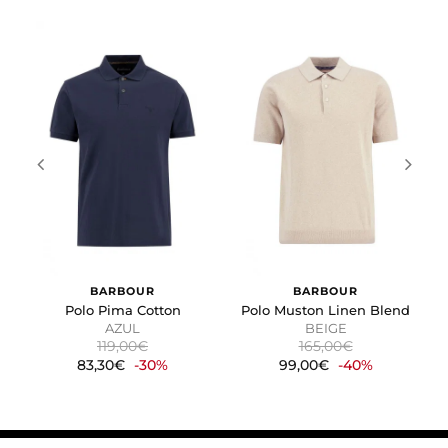
Cookies de marketing
Estas cookies se utilizan para rastrear a los visitantes en
las páginas web. La intención es mostrar anuncios
relevantes y atractivos para el usuario individual.
GUARDAR CONFIGURACIÓN
Puedes volver a configurar tus cookies desde la sección
"Configuración de cookies" al pie de la página. También puedes
consultar nuestra
política de cookies
BARBOUR
BARBOUR
Polo Pima Cotton
Polo Muston Linen Blend
AZUL
BEIGE
119,00€
165,00€
83,30€
-30%
99,00€
-40%