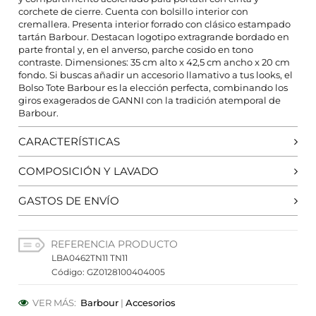
CONFIGURACIÓN DE COOKIES
corchete de cierre. Cuenta con bolsillo interior con
cremallera. Presenta interior forrado con clásico estampado
HABILITAR TODO
RECHAZAR TODO
tartán Barbour. Destacan logotipo extragrande bordado en
parte frontal y, en el anverso, parche cosido en tono
contraste. Dimensiones: 35 cm alto x 42,5 cm ancho x 20 cm
fondo. Si buscas añadir un accesorio llamativo a tus looks, el
Bolso Tote Barbour es la elección perfecta, combinando los
Cookies necesarias
giros exagerados de GANNI con la tradición atemporal de
Estas cookies son necesarias para que el sitio web
Barbour.
funcione y no se pueden desactivar en nuestros
sistemas. Puede configurar su navegador para bloquear
CARACTERÍSTICAS
o alertar sobre estas cookies, pero alguna áreas del sitio
no funcionarán. Estas cookies no almacenan ninguna
información de identificación personal.
COMPOSICIÓN Y LAVADO
Cookies de rendimiento y analíticas
GASTOS DE ENVÍO
Estas cookies nos permiten contar las visitas y fuentes de
tráfico para poder evaluar el rendimiento de nuestro sitio
y mejorarlo. Nos ayudan a saber qué páginas son las más
REFERENCIA PRODUCTO
o menos visitadas, y cómo los visitantes navegan por el
sitio. Toda la información que recogen estas cookies es
LBA0462TN11 TN11
agregada y, por lo tanto, es anónima.
Código: GZ0128100404005
Cookies de preferencias
VER MÁS:
Barbour
|
Accesorios
Estas cookies permiten a la página web recordar