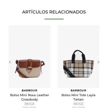
información que cambia la forma en que la página se
comporta o el aspecto que tiene, como su idioma
preferido o la región en la que usted se encuentra.
ARTÍCULOS RELACIONADOS
Cookies de marketing
Estas cookies se utilizan para rastrear a los visitantes en
las páginas web. La intención es mostrar anuncios
relevantes y atractivos para el usuario individual.
GUARDAR CONFIGURACIÓN
Puedes volver a configurar tus cookies desde la sección
"Configuración de cookies" al pie de la página. También puedes
consultar nuestra
política de cookies
BARBOUR
BARBOUR
Bolso Mini Rosa Leather
Bolso Mini Tote Layla
Crossbody
Tartan
BEIGE
BEIGE
199,00€
165,00€