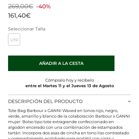
269,00€
-40%
161,40€
Seleccionar Talla
UNI
AÑADIR A LA CESTA
Cómpralo hoy y recíbelo
entre el Martes 11 y el Jueves 13 de Agosto
DESCRIPCIÓN DEL PRODUCTO
Tote Bag Barbour x GANNI Waxed en tonos rojo, negro,
verde, amarillo y blanco de la colaboración Barbour x GANNI
mujer. Bolso tipo tote extragrande confeccionado en
algodón encerado con una combinación de estampados
tartán. Incorpora dos asas de cincha en tono liso contrastado
y compartimento acolchado para portátil con cinta y