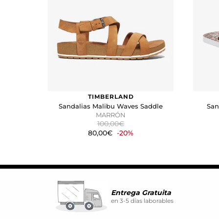
atractivos para el usuario indi
GUARDAR CONFIGURA
Puedes volver a configurar tus coo
nuestra
política de cookies
TIMBERLAND
Sandalias Malibu Waves Saddle
San
MARRÓN
100,00€
80,00€
-20%
Entrega Gratuita
en 3-5 días laborables