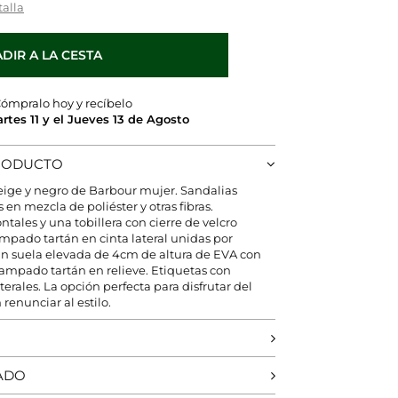
talla
DIR A LA CESTA
ómpralo hoy y recíbelo
artes 11 y el Jueves 13 de Agosto
PRODUCTO
eige y negro de Barbour mujer. Sandalias
en mezcla de poliéster y otras fibras.
ntales y una tobillera con cierre de velcro
ampado tartán en cinta lateral unidas por
an suela elevada de 4cm de altura de EVA con
tampado tartán en relieve. Etiquetas con
terales. La opción perfecta para disfrutar del
renunciar al estilo.
ADO