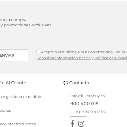
rimera compra.
 y promociones exclusivas.
Acepto suscribirme a la newsletter de ILikeToBu
ENVIAR
Consultar información básica
y
Política de Priva
ón Al Cliente
Contacto
info@iliketobuy.es
a o gestiona tu pedido
900 400 015
ciones
L - V de 9:00 a 15:00
reguntas frecuentes