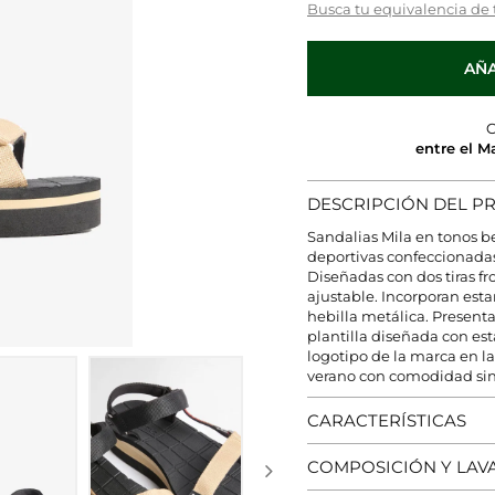
Busca tu equivalencia de 
AÑA
C
entre el M
DESCRIPCIÓN DEL 
Sandalias Mila en tonos b
deportivas confeccionadas 
Diseñadas con dos tiras fro
ajustable. Incorporan est
hebilla metálica. Present
plantilla diseñada con es
logotipo de la marca en la
verano con comodidad sin 
CARACTERÍSTICAS
COMPOSICIÓN Y LAV