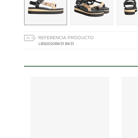
CONFIGURACIÓN DE C
REFERENCIA PRODUCTO
Cookies necesarias
LBS0020BK31 BK31
Estas cookies son necesarias
configurar su navegador para 
cookies no almacenan ningun
Cookies de rendimiento y an
Estas cookies nos permiten co
mejorarlo. Nos ayudan a saber
información que recogen esta
Cookies de preferencias
Estas cookies permiten a la 
aspecto que tiene, como su i
Cookies de marketing
Estas cookies se utilizan par