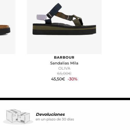
ina. También puedes consultar
BARBOUR
Sandalias Mila
OLIVA
65,00€
45,50€
-30%
Devoluciones
en un plazo de 30 días