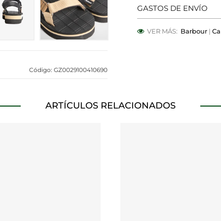
GASTOS DE ENVÍO
OOKIES
HABILITAR TO
VER MÁS:
Barbour
|
Ca
Código: GZ0029100410690
 para que el sitio web funcione y no se pueden desactivar en
bloquear o alertar sobre estas cookies, pero alguna áreas del 
a información de identificación personal.
ARTÍCULOS RELACIONADOS
alíticas
ntar las visitas y fuentes de tráfico para poder evaluar el ren
 qué páginas son las más o menos visitadas, y cómo los visitan
s cookies es agregada y, por lo tanto, es anónima.
página web recordar información que cambia la forma en que 
dioma preferido o la región en la que usted se encuentra.
a rastrear a los visitantes en las páginas web. La intención es 