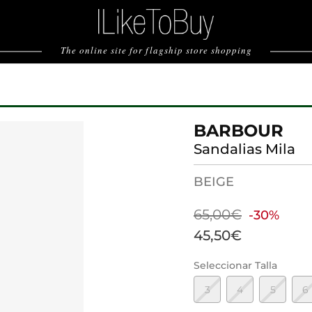
The online site for flagship store shopping
BARBOUR
Sandalias Mila
BEIGE
65,00€
-30%
45,50€
Seleccionar Talla
3
4
5
6