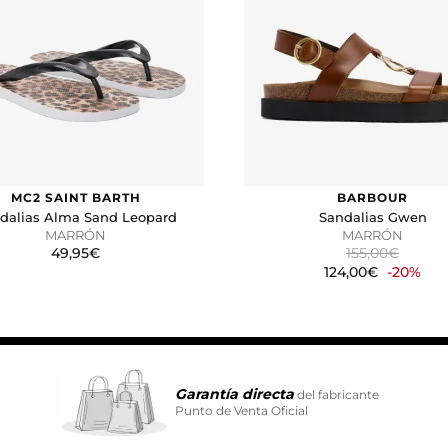
vidual.
CIÓN
kies desde la sección "Configuración de cookies" al pie de la pág
MC2 SAINT BARTH
BARBOUR
dalias Alma Sand Leopard
Sandalias Gwen
MARRÓN
MARRÓN
49,95€
155,00€
124,00€
-20%
Garantía directa
del fabricante
Punto de Venta Oficial