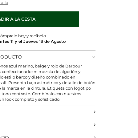
talla
DIR A LA CESTA
ómpralo hoy y recíbelo
artes 11 y el Jueves 13 de Agosto
PRODUCTO
onos azul marino, beige y rojo de Barbour
s confeccionado en mezcla de algodón y
llo estilo barco y diseño combinado en
all. Presenta bajo asimétrico y detalle de botón
 la marca en la cintura. Etiqueta con logotipo
 tono contraste. Combínalo con nuestros
un look completo y sofisticado.
ADO