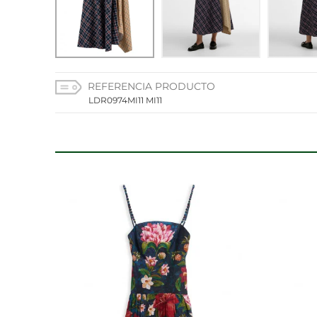
CONFIGURACIÓN DE C
REFERENCIA PRODUCTO
Cookies necesarias
LDR0974MI11 MI11
Estas cookies son necesarias
configurar su navegador para 
cookies no almacenan ningun
Cookies de rendimiento y an
Estas cookies nos permiten co
mejorarlo. Nos ayudan a saber
información que recogen esta
Cookies de preferencias
Estas cookies permiten a la 
aspecto que tiene, como su i
Cookies de marketing