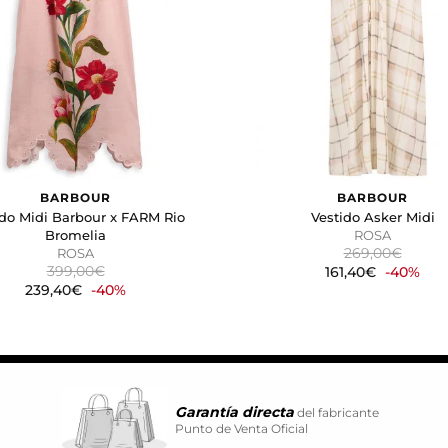
a rastrear a los visitantes en las páginas web. La intención es 
vidual.
CIÓN
kies desde la sección "Configuración de cookies" al pie de la pág
BARBOUR
BARBOUR
ido Midi Barbour x FARM Rio
Vestido Asker Midi
Bromelia
ROSA
269,00€
ROSA
399,00€
161,40€
-40%
239,40€
-40%
Garantía directa
del fabricante
Punto de Venta Oficial