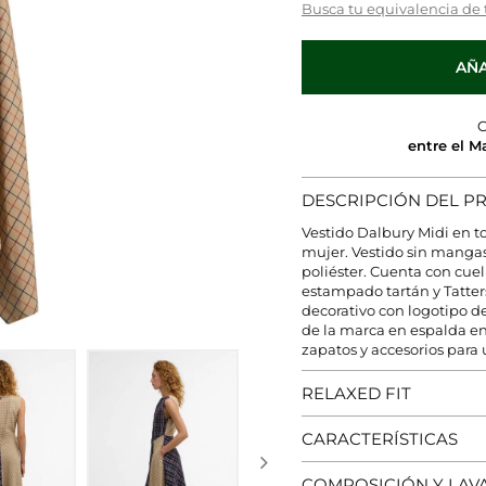
Busca tu equivalencia de 
AÑA
C
entre el M
DESCRIPCIÓN DEL 
Vestido Dalbury Midi en t
mujer. Vestido sin manga
poliéster. Cuenta con cue
estampado tartán y Tatters
decorativo con logotipo de
de la marca en espalda en
zapatos y accesorios para 
RELAXED FIT
CARACTERÍSTICAS
COMPOSICIÓN Y LAV