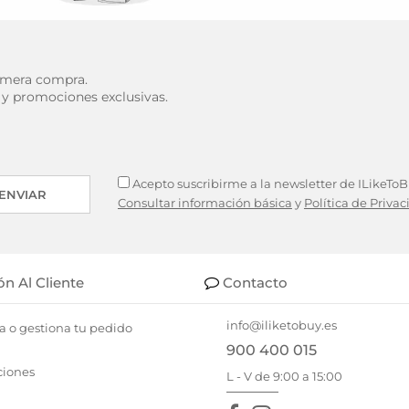
rimera compra.
 y promociones exclusivas.
Acepto suscribirme a la newsletter de ILikeToBu
ENVIAR
Consultar información básica
y
Política de Priva
ón Al Cliente
Contacto
info@iliketobuy.es
a o gestiona tu pedido
900 400 015
ciones
L - V de 9:00 a 15:00