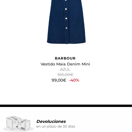
mostrar anuncios relevantes y
ina. También puedes consultar
BARBOUR
Vestido Maia Denim Mini
AZUL
165,00€
99,00€
-40%
Devoluciones
en un plazo de 30 días