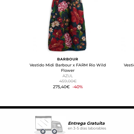
Estas cookies se utilizan par
atractivos para el usuario indi
GUARDAR CONFIGURA
Puedes volver a configurar tus coo
BARBOUR
nuestra
política de cookies
Vestido Midi Barbour x FARM Rio Wild
Vest
Flower
AZUL
459,00€
275,40€
-40%
Entrega Gratuita
en 3-5 días laborables