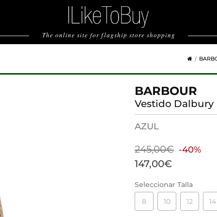
The online site for flagship store shopping
BARB
BARBOUR
Vestido Dalbury
AZUL
245,00€
-40%
147,00€
Seleccionar Talla
8
10
12
14