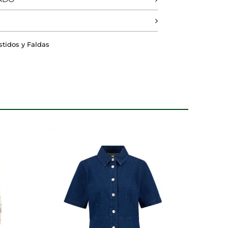
DO
RECHAZAR TODO
stidos y Faldas
 nuestros sistemas. Puede
sitio no funcionarán. Estas
dimiento de nuestro sitio y
tes navegan por el sitio. Toda la
la página se comporta o el