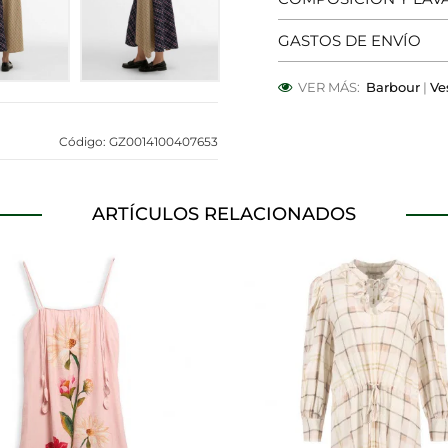
GASTOS DE ENVÍO
OOKIES
HABILITAR TO
VER MÁS:
Barbour
|
Ve
Código: GZ0014100407653
 para que el sitio web funcione y no se pueden desactivar en
bloquear o alertar sobre estas cookies, pero alguna áreas del 
a información de identificación personal.
ARTÍCULOS RELACIONADOS
alíticas
ntar las visitas y fuentes de tráfico para poder evaluar el ren
 qué páginas son las más o menos visitadas, y cómo los visitan
s cookies es agregada y, por lo tanto, es anónima.
página web recordar información que cambia la forma en que 
dioma preferido o la región en la que usted se encuentra.