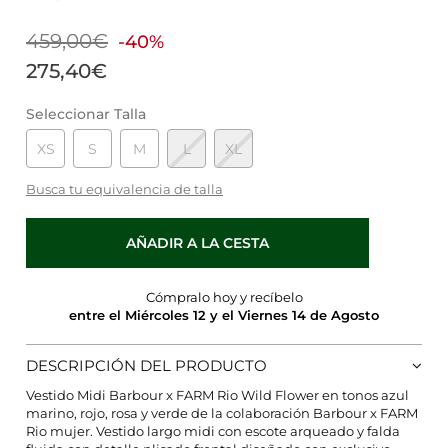
459,00€
-40%
275,40€
Seleccionar Talla
XS
S
M
L
XL
Busca tu equivalencia de talla
AÑADIR A LA CESTA
Cómpralo hoy y recíbelo
entre el Miércoles 12 y el Viernes 14 de Agosto
DESCRIPCIÓN DEL PRODUCTO
Vestido Midi Barbour x FARM Rio Wild Flower en tonos azul
marino, rojo, rosa y verde de la colaboración Barbour x FARM
Rio mujer. Vestido largo midi con escote arqueado y falda