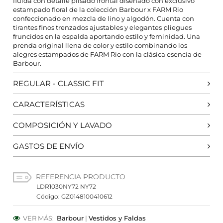
fluida con detalle plisado frontal diseñado con exclusivo
CONFIGURACIÓN DE COOKIES
estampado floral de la colección Barbour x FARM Rio
confeccionado en mezcla de lino y algodón. Cuenta con
tirantes finos trenzados ajustables y elegantes pliegues
HABILITAR TODO
RECHAZAR TODO
fruncidos en la espalda aportando estilo y feminidad. Una
prenda original llena de color y estilo combinando los
alegres estampados de FARM Rio con la clásica esencia de
Barbour.
Cookies necesarias
Estas cookies son necesarias para que el sitio web
REGULAR - CLASSIC FIT
funcione y no se pueden desactivar en nuestros
sistemas. Puede configurar su navegador para bloquear
CARACTERÍSTICAS
o alertar sobre estas cookies, pero alguna áreas del sitio
no funcionarán. Estas cookies no almacenan ninguna
información de identificación personal.
COMPOSICIÓN Y LAVADO
Cookies de rendimiento y analíticas
GASTOS DE ENVÍO
Estas cookies nos permiten contar las visitas y fuentes de
tráfico para poder evaluar el rendimiento de nuestro sitio
y mejorarlo. Nos ayudan a saber qué páginas son las más
o menos visitadas, y cómo los visitantes navegan por el
REFERENCIA PRODUCTO
sitio. Toda la información que recogen estas cookies es
LDR1030NY72 NY72
agregada y, por lo tanto, es anónima.
Código: GZ0148100410612
Cookies de preferencias
VER MÁS:
Barbour
|
Vestidos y Faldas
Estas cookies permiten a la página web recordar