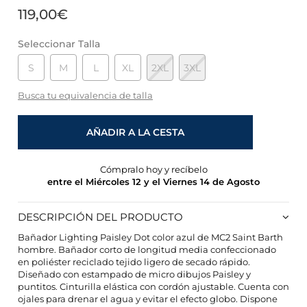
119,00€
Seleccionar Talla
S
M
L
XL
2XL
3XL
Busca tu equivalencia de talla
AÑADIR A LA CESTA
Cómpralo hoy y recíbelo
entre el Miércoles 12 y el Viernes 14 de Agosto
DESCRIPCIÓN DEL PRODUCTO
Bañador Lighting Paisley Dot color azul de MC2 Saint Barth
hombre. Bañador corto de longitud media confeccionado
en poliéster reciclado tejido ligero de secado rápido.
Diseñado con estampado de micro dibujos Paisley y
puntitos. Cinturilla elástica con cordón ajustable. Cuenta con
CONFIGURACIÓN DE COOKIES
ojales para drenar el agua y evitar el efecto globo. Dispone