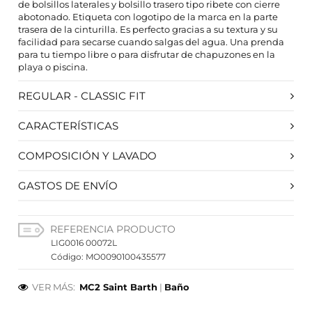
de bolsillos laterales y bolsillo trasero tipo ribete con cierre
abotonado. Etiqueta con logotipo de la marca en la parte
HABILITAR TODO
RECHAZAR TODO
trasera de la cinturilla. Es perfecto gracias a su textura y su
facilidad para secarse cuando salgas del agua. Una prenda
para tu tiempo libre o para disfrutar de chapuzones en la
playa o piscina.
Cookies necesarias
REGULAR - CLASSIC FIT
Estas cookies son necesarias para que el sitio web
funcione y no se pueden desactivar en nuestros
sistemas. Puede configurar su navegador para bloquear
CARACTERÍSTICAS
o alertar sobre estas cookies, pero alguna áreas del sitio
no funcionarán. Estas cookies no almacenan ninguna
COMPOSICIÓN Y LAVADO
información de identificación personal.
Cookies de rendimiento y analíticas
GASTOS DE ENVÍO
Estas cookies nos permiten contar las visitas y fuentes de
tráfico para poder evaluar el rendimiento de nuestro sitio
y mejorarlo. Nos ayudan a saber qué páginas son las más
o menos visitadas, y cómo los visitantes navegan por el
REFERENCIA PRODUCTO
sitio. Toda la información que recogen estas cookies es
LIG0016 00072L
agregada y, por lo tanto, es anónima.
Código: MO0090100435577
Cookies de preferencias
VER MÁS:
MC2 Saint Barth
|
Baño
Estas cookies permiten a la página web recordar
información que cambia la forma en que la página se