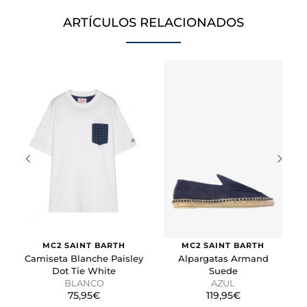
comporta o el aspecto que tiene, como su idioma
preferido o la región en la que usted se encuentra.
ARTÍCULOS RELACIONADOS
Cookies de marketing
Estas cookies se utilizan para rastrear a los visitantes en
las páginas web. La intención es mostrar anuncios
relevantes y atractivos para el usuario individual.
GUARDAR CONFIGURACIÓN
Puedes volver a configurar tus cookies desde la sección
"Configuración de cookies" al pie de la página. También puedes
consultar nuestra
política de cookies
MC2 SAINT BARTH
MC2 SAINT BARTH
Camiseta Blanche Paisley
Alpargatas Armand
Dot Tie White
Suede
BLANCO
AZUL
75,95€
119,95€