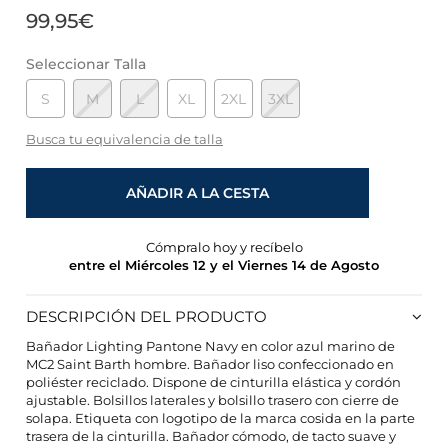
99,95€
Seleccionar Talla
S
M
L
XL
2XL
3XL
Busca tu equivalencia de talla
AÑADIR A LA CESTA
Cómpralo hoy y recíbelo
entre el Miércoles 12 y el Viernes 14 de Agosto
DESCRIPCIÓN DEL PRODUCTO
Bañador Lighting Pantone Navy en color azul marino de
MC2 Saint Barth hombre. Bañador liso confeccionado en
poliéster reciclado. Dispone de cinturilla elástica y cordón
ajustable. Bolsillos laterales y bolsillo trasero con cierre de
CONFIGURACIÓN DE COOKIES
solapa. Etiqueta con logotipo de la marca cosida en la parte
trasera de la cinturilla. Bañador cómodo, de tacto suave y