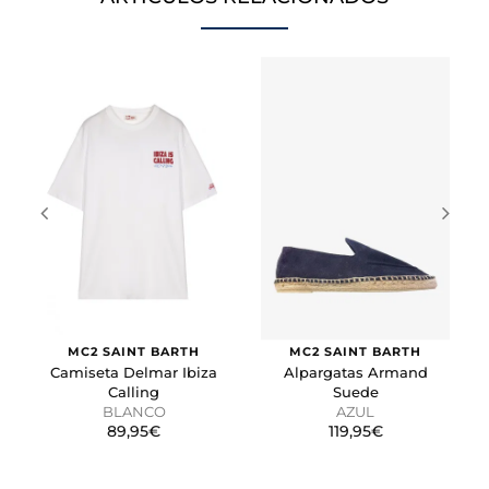
preferido o la región en la que usted se encuentra.
Cookies de marketing
Estas cookies se utilizan para rastrear a los visitantes en
las páginas web. La intención es mostrar anuncios
relevantes y atractivos para el usuario individual.
GUARDAR CONFIGURACIÓN
Puedes volver a configurar tus cookies desde la sección
"Configuración de cookies" al pie de la página. También puedes
consultar nuestra
política de cookies
MC2 SAINT BARTH
MC2 SAINT BARTH
Camiseta Delmar Ibiza
Alpargatas Armand
Calling
Suede
BLANCO
AZUL
89,95€
119,95€