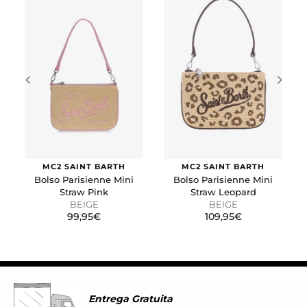
Estas cookies se utilizan para rastrear a los visitantes en
las páginas web. La intención es mostrar anuncios
relevantes y atractivos para el usuario individual.
GUARDAR CONFIGURACIÓN
Puedes volver a configurar tus cookies desde la sección
"Configuración de cookies" al pie de la página. También puedes
consultar nuestra
política de cookies
MC2 SAINT BARTH
MC2 SAINT BARTH
Bolso Parisienne Mini
Bolso Parisienne Mini
Straw Pink
Straw Leopard
BEIGE
BEIGE
99,95€
109,95€
Entrega Gratuita