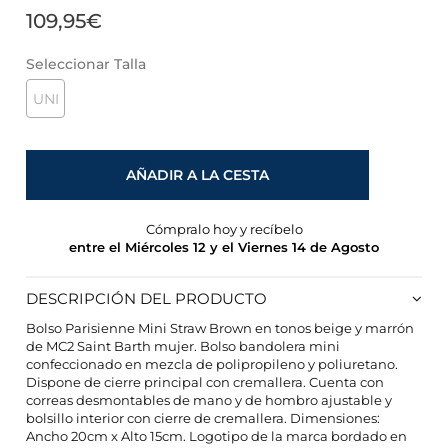
109,95€
Seleccionar Talla
UNI
AÑADIR A LA CESTA
Cómpralo hoy y recíbelo
entre el Miércoles 12 y el Viernes 14 de Agosto
DESCRIPCIÓN DEL PRODUCTO
Bolso Parisienne Mini Straw Brown en tonos beige y marrón
de MC2 Saint Barth mujer. Bolso bandolera mini
confeccionado en mezcla de polipropileno y poliuretano.
CONFIGURACIÓN DE COOKIES
Dispone de cierre principal con cremallera. Cuenta con
correas desmontables de mano y de hombro ajustable y
bolsillo interior con cierre de cremallera. Dimensiones:
HABILITAR TODO
RECHAZAR TODO
Ancho 20cm x Alto 15cm. Logotipo de la marca bordado en