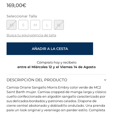
169,00€
Seleccionar Talla
XS
S
M
L
XL
Busca tu equivalencia de talla
AÑADIR A LA CESTA
Cómpralo hoy y recíbelo
entre el Miércoles 12 y el Viernes 14 de Agosto
DESCRIPCIÓN DEL PRODUCTO
Camisa Oriane Sangallo Morris Embry color verde de MC2
Saint Barth mujer. Camisa cropped de manga larga y clásico
cuello confeccionada en algodón sangallo caracterizado por
CONFIGURACIÓN DE COOKIES
sus delicados bordados y patrones calados. Dispone de
cierre central abotonado y dobladillo ondulado. Una prenda
HABILITAR TODO
RECHAZAR TODO
para un look original y veraniego sin perder estilo. Completa