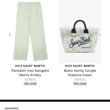
Cookies de marketing
Estas cookies se utilizan para rastrear a los visitantes en
las páginas web. La intención es mostrar anuncios
relevantes y atractivos para el usuario individual.
GUARDAR CONFIGURACIÓN
Puedes volver a configurar tus cookies desde la sección
"Configuración de cookies" al pie de la página. También puedes
consultar nuestra
política de cookies
MC2 SAINT BARTH
MC2 SAINT BARTH
Pantalón Inez Sangallo
Bolso Vanity Jungle
Morris Embry
Oceania Green
VERDE
VERDE
139,00€
159,00€