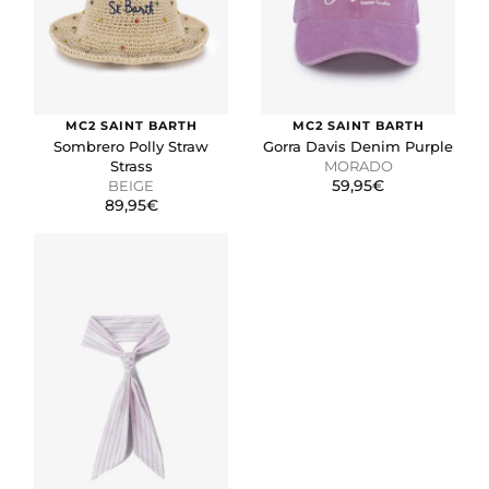
MC2 SAINT BARTH
MC2 SAINT BARTH
Sombrero Polly Straw
Gorra Davis Denim Purple
Strass
MORADO
59,95€
BEIGE
89,95€
CONFIGURACIÓN DE COOKIES
HABILITAR TODO
RECHAZAR TODO
Cookies necesarias
Estas cookies son necesarias para que el sitio web