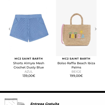
Estas cookies se utilizan para rastrear a los visitantes en
las páginas web. La intención es mostrar anuncios
relevantes y atractivos para el usuario individual.
GUARDAR CONFIGURACIÓN
Puedes volver a configurar tus cookies desde la sección
"Configuración de cookies" al pie de la página. También puedes
consultar nuestra
política de cookies
MC2 SAINT BARTH
MC2 SAINT BARTH
Shorts Almyra Mesh
Bolso Raffia Beach Ibiza
Crochet Dusty Blue
Palms
AZUL
BEIGE
139,00€
199,00€
Entrega Gratuita