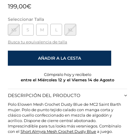
199,00€
Seleccionar Talla
XS
S
M
L
XL
Busca tu equivalencia de talla
AÑADIR A LA CESTA
Cómpralo hoy y recíbelo
entre el Miércoles 12 y el Viernes 14 de Agosto
DESCRIPCIÓN DEL PRODUCTO
Polo Elowen Mesh Crochet Dusty Blue de MC2 Saint Barth
mujer. Polo de punto tejido calado con manga corta y
CONFIGURACIÓN DE COOKIES
clásico cuello confeccionado en mezcla de algodón y
acrílico. Dispone de cierre central abotonado.
Imprescindible para tus looks más veraniegos. Combínalo
HABILITAR TODO
RECHAZAR TODO
con el
Short Almyra Mesh Crochet Dusty Blue
a juego.