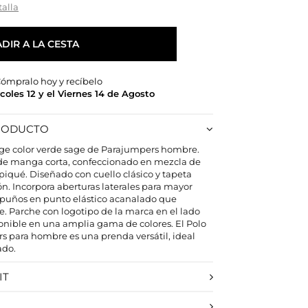
talla
DIR A LA CESTA
ómpralo hoy y recíbelo
rcoles 12 y el Viernes 14 de Agosto
PRODUCTO
ge color verde sage de Parajumpers hombre.
so de manga corta, confeccionado en mezcla de
piqué. Diseñado con cuello clásico y tapeta
. Incorpora aberturas laterales para mayor
 puños en punto elástico acanalado que
e. Parche con logotipo de la marca en el lado
onible en una amplia gama de colores. El Polo
 para hombre es una prenda versátil, ideal
ado.
IT