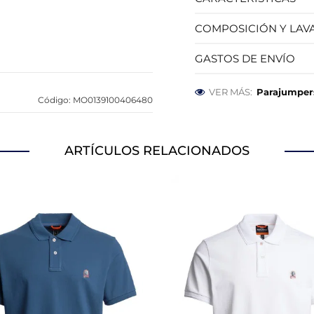
OOKIES
HABILITAR TO
COMPOSICIÓN Y LAV
GASTOS DE ENVÍO
VER MÁS:
Parajumper
Código: MO0139100406480
 para que el sitio web funcione y no se pueden desactivar en
bloquear o alertar sobre estas cookies, pero alguna áreas del 
a información de identificación personal.
ARTÍCULOS RELACIONADOS
alíticas
ntar las visitas y fuentes de tráfico para poder evaluar el ren
 qué páginas son las más o menos visitadas, y cómo los visitan
s cookies es agregada y, por lo tanto, es anónima.
página web recordar información que cambia la forma en que 
dioma preferido o la región en la que usted se encuentra.
a rastrear a los visitantes en las páginas web. La intención es 