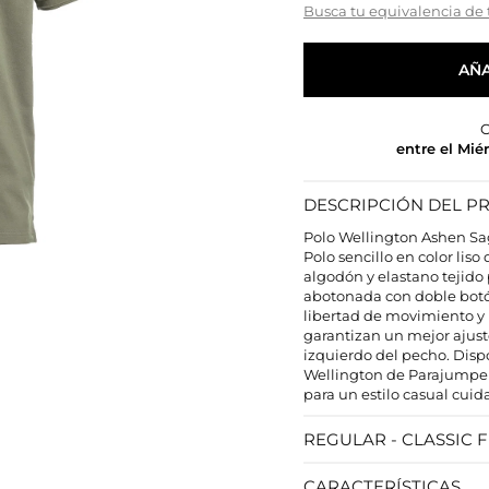
Busca tu equivalencia de 
AÑA
C
entre el Mié
DESCRIPCIÓN DEL 
Polo Wellington Ashen Sa
Polo sencillo en color li
algodón y elastano tejido 
abotonada con doble botón
libertad de movimiento y
garantizan un mejor ajust
izquierdo del pecho. Disp
Wellington de Parajumpers
para un estilo casual cuid
REGULAR - CLASSIC F
CARACTERÍSTICAS