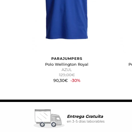
atractivos para el usuario indi
GUARDAR CONFIGURA
Puedes volver a configurar tus coo
nuestra
política de cookies
PARAJUMPERS
Polo Wellington Royal
P
AZUL
129,00€
90,30€
-30%
Entrega Gratuita
en 3-5 días laborables