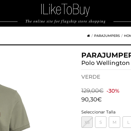
The online site for flagship store shopping
PARAJUMPERS
HO
PARAJUMPE
Polo Wellington
VERDE
129,00€
-30%
90,30€
Seleccionar Talla
XS
S
M
L