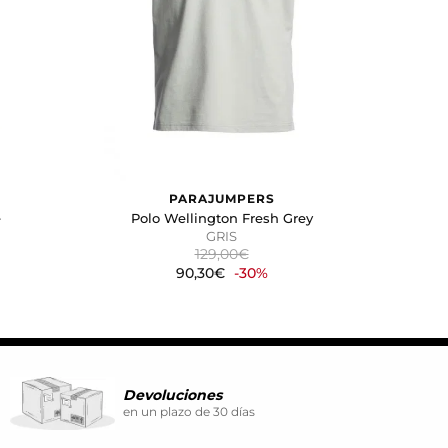
ina. También puedes consultar
PARAJUMPERS
e
Polo Wellington Fresh Grey
GRIS
129,00€
90,30€
-30%
Devoluciones
en un plazo de 30 días