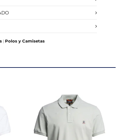
DO
RECHAZAR TODO
ADO
s
|
Polos y Camisetas
 nuestros sistemas. Puede
sitio no funcionarán. Estas
dimiento de nuestro sitio y
tes navegan por el sitio. Toda la
la página se comporta o el
mostrar anuncios relevantes y