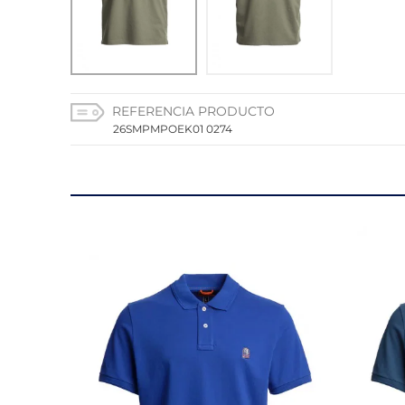
CONFIGURACIÓN DE C
REFERENCIA PRODUCTO
Cookies necesarias
26SMPMPOEK01 0274
Estas cookies son necesarias
configurar su navegador para 
cookies no almacenan ningun
Cookies de rendimiento y an
Estas cookies nos permiten co
mejorarlo. Nos ayudan a saber
información que recogen esta
Cookies de preferencias
Estas cookies permiten a la 
aspecto que tiene, como su i
Cookies de marketing
Estas cookies se utilizan par