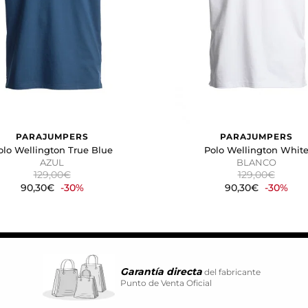
vidual.
CIÓN
kies desde la sección "Configuración de cookies" al pie de la pág
PARAJUMPERS
PARAJUMPERS
olo Wellington True Blue
Polo Wellington Whit
AZUL
BLANCO
129,00€
129,00€
90,30€
-30%
90,30€
-30%
Garantía directa
del fabricante
Punto de Venta Oficial