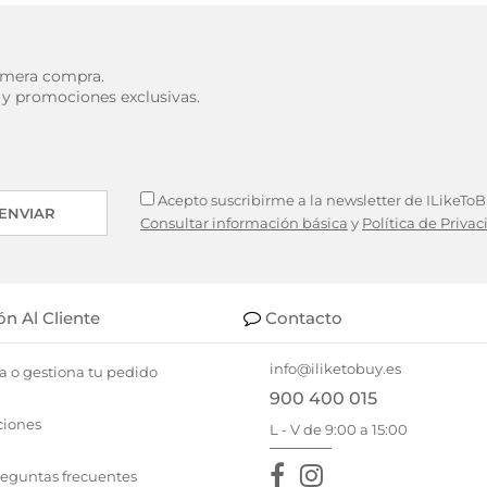
rimera compra.
 y promociones exclusivas.
Acepto suscribirme a la newsletter de ILikeToBu
ENVIAR
Consultar información básica
y
Política de Priva
ón Al Cliente
Contacto
info@iliketobuy.es
a o gestiona tu pedido
900 400 015
ciones
L - V de 9:00 a 15:00
reguntas frecuentes