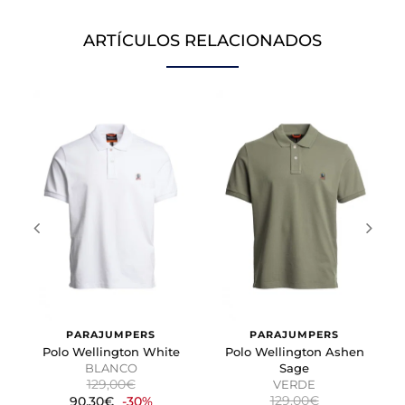
comporta o el aspecto que tiene, como su idioma
preferido o la región en la que usted se encuentra.
ARTÍCULOS RELACIONADOS
Cookies de marketing
Estas cookies se utilizan para rastrear a los visitantes en
las páginas web. La intención es mostrar anuncios
relevantes y atractivos para el usuario individual.
GUARDAR CONFIGURACIÓN
Puedes volver a configurar tus cookies desde la sección
"Configuración de cookies" al pie de la página. También puedes
consultar nuestra
política de cookies
PARAJUMPERS
PARAJUMPERS
Polo Wellington White
Polo Wellington Ashen
BLANCO
Sage
129,00€
VERDE
129,00€
90,30€
-30%