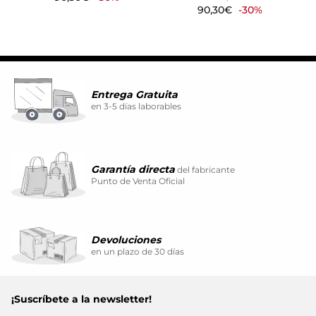
90,30€
-30%
Entrega Gratuita
en 3-5 días laborables
Garantía directa
del fabricante
Punto de Venta Oficial
Devoluciones
en un plazo de 30 días
¡Suscríbete a la newsletter!