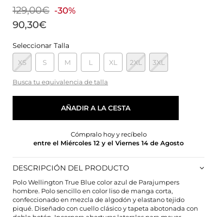
129,00€
-30%
90,30€
Seleccionar Talla
XS
S
M
L
XL
2XL
3XL
Busca tu equivalencia de talla
AÑADIR A LA CESTA
Cómpralo hoy y recíbelo
entre el Miércoles 12 y el Viernes 14 de Agosto
DESCRIPCIÓN DEL PRODUCTO
Polo Wellington True Blue color azul de Parajumpers
hombre. Polo sencillo en color liso de manga corta,
confeccionado en mezcla de algodón y elastano tejido
piqué. Diseñado con cuello clásico y tapeta abotonada con
CONFIGURACIÓN DE COOKIES