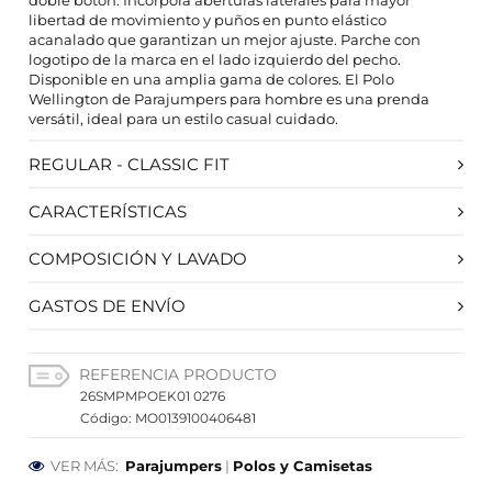
doble botón. Incorpora aberturas laterales para mayor
libertad de movimiento y puños en punto elástico
acanalado que garantizan un mejor ajuste. Parche con
HABILITAR TODO
RECHAZAR TODO
logotipo de la marca en el lado izquierdo del pecho.
Disponible en una amplia gama de colores. El Polo
Wellington de Parajumpers para hombre es una prenda
versátil, ideal para un estilo casual cuidado.
Cookies necesarias
REGULAR - CLASSIC FIT
Estas cookies son necesarias para que el sitio web
funcione y no se pueden desactivar en nuestros
sistemas. Puede configurar su navegador para bloquear
CARACTERÍSTICAS
o alertar sobre estas cookies, pero alguna áreas del sitio
no funcionarán. Estas cookies no almacenan ninguna
COMPOSICIÓN Y LAVADO
información de identificación personal.
Cookies de rendimiento y analíticas
GASTOS DE ENVÍO
Estas cookies nos permiten contar las visitas y fuentes de
tráfico para poder evaluar el rendimiento de nuestro sitio
y mejorarlo. Nos ayudan a saber qué páginas son las más
REFERENCIA PRODUCTO
o menos visitadas, y cómo los visitantes navegan por el
sitio. Toda la información que recogen estas cookies es
26SMPMPOEK01 0276
agregada y, por lo tanto, es anónima.
Código: MO0139100406481
Cookies de preferencias
VER MÁS:
Parajumpers
|
Polos y Camisetas
Estas cookies permiten a la página web recordar
información que cambia la forma en que la página se