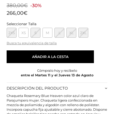
380,00€
-30%
266,00€
Seleccionar Talla
2XS
XS
S
M
L
XL
2XL
Busca tu equivalencia de talla
AÑADIR A LA CESTA
Cómpralo hoy y recíbelo
entre el Martes 11 y el Jueves 13 de Agosto
DESCRIPCIÓN DEL PRODUCTO
Chaqueta Rosemary Blue Heaven color azul claro de
Parajumpers mujer. Chaqueta ligera confeccionada en
mezcla de poliamida y algodón con relleno de poliéster.
CONFIGURACIÓN DE COOKIES
Incorpora capucha fija ajustable y cierre abotonado. Dispone