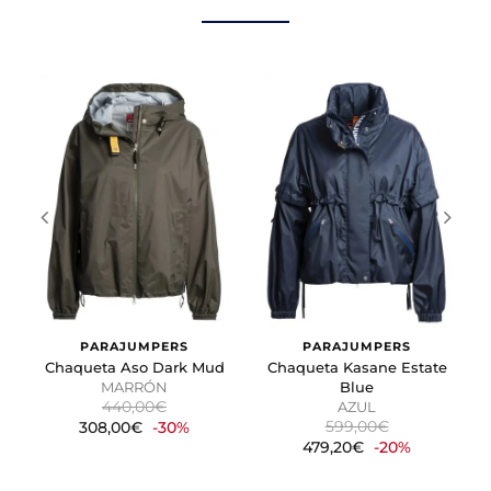
preferido o la región en la que usted se encuentra.
Cookies de marketing
Estas cookies se utilizan para rastrear a los visitantes en
las páginas web. La intención es mostrar anuncios
relevantes y atractivos para el usuario individual.
GUARDAR CONFIGURACIÓN
Puedes volver a configurar tus cookies desde la sección
"Configuración de cookies" al pie de la página. También puedes
consultar nuestra
política de cookies
PARAJUMPERS
PARAJUMPERS
Chaqueta Aso Dark Mud
Chaqueta Kasane Estate
MARRÓN
Blue
440,00€
AZUL
599,00€
308,00€
-30%
479,20€
-20%