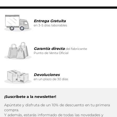
Entrega Gratuita
en 3-5 días laborables
Garantía directa
del fabricante
Punto de Venta Oficial
Devoluciones
en un plazo de 30 días
¡Suscríbete a la newsletter!
Apúntate y disfruta de un 10% de descuento en tu primera
compra.
Y además, estarás informado de todas las novedades y