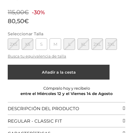
115,00€
-30%
80,50€
Seleccionar Talla
2XS
XS
S
M
L
XL
2XL
3XL
Busca tu equivalencia de talla
Añadir a la cesta
Cómpralo hoy y recíbelo
entre el Miércoles 12 y el Viernes 14 de Agosto
DESCRIPCIÓN DEL PRODUCTO
REGULAR - CLASSIC FIT