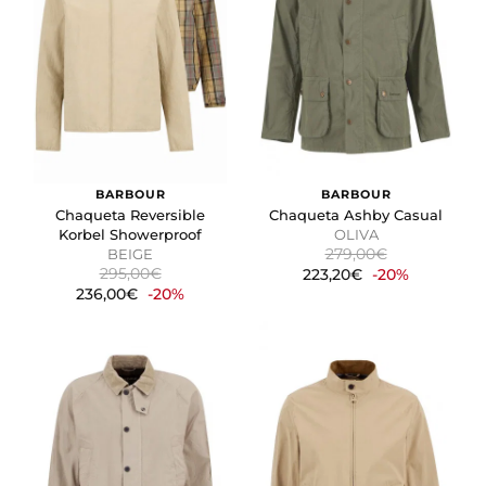
BARBOUR
BARBOUR
Chaqueta Reversible
Chaqueta Ashby Casual
Korbel Showerproof
OLIVA
279,00€
BEIGE
295,00€
223,20€
-20%
236,00€
-20%