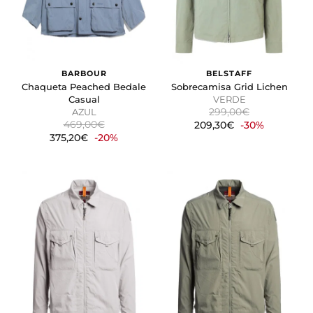
BARBOUR
BELSTAFF
Chaqueta Peached Bedale
Sobrecamisa Grid Lichen
Casual
VERDE
299,00€
AZUL
469,00€
209,30€
-30%
375,20€
-20%