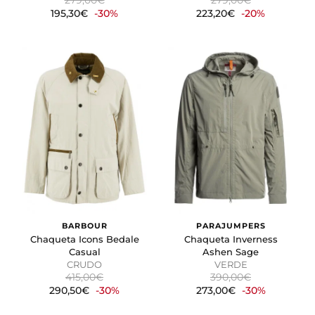
279,00€
279,00€
195,30€
-30%
223,20€
-20%
BARBOUR
PARAJUMPERS
Chaqueta Icons Bedale
Chaqueta Inverness
Casual
Ashen Sage
CRUDO
VERDE
415,00€
390,00€
290,50€
-30%
273,00€
-30%