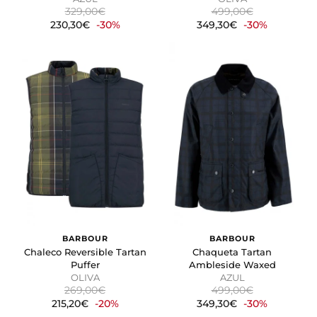
329,00€
499,00€
230,30€
-30%
349,30€
-30%
BARBOUR
BARBOUR
Chaleco Reversible Tartan
Chaqueta Tartan
Puffer
Ambleside Waxed
OLIVA
AZUL
269,00€
499,00€
215,20€
-20%
349,30€
-30%