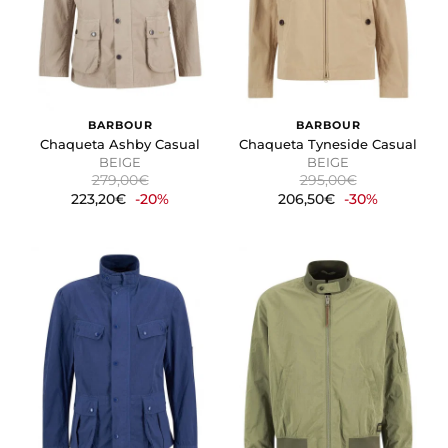
BARBOUR
BARBOUR
Chaqueta Ashby Casual
Chaqueta Tyneside Casual
BEIGE
BEIGE
279,00€
295,00€
223,20€
-20%
206,50€
-30%