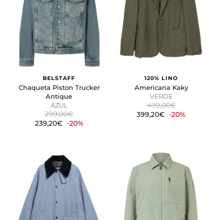
comporta o el aspecto que tiene, como su idioma
preferido o la región en la que usted se encuentra.
Cookies de marketing
Estas cookies se utilizan para rastrear a los visitantes en
las páginas web. La intención es mostrar anuncios
relevantes y atractivos para el usuario individual.
BELSTAFF
120% LINO
GUARDAR CONFIGURACIÓN
Chaqueta Piston Trucker
Americana Kaky
Antique
VERDE
499,00€
AZUL
299,00€
399,20€
-20%
239,20€
-20%
Puedes volver a configurar tus cookies desde la sección
"Configuración de cookies" al pie de la página. También puedes
consultar nuestra
política de cookies