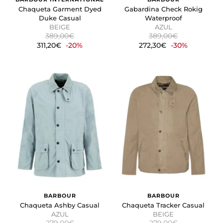
Chaqueta Garment Dyed
Gabardina Check Rokig
Duke Casual
Waterproof
BEIGE
AZUL
389,00€
389,00€
311,20€
-20%
272,30€
-30%
BARBOUR
BARBOUR
Chaqueta Ashby Casual
Chaqueta Tracker Casual
AZUL
BEIGE