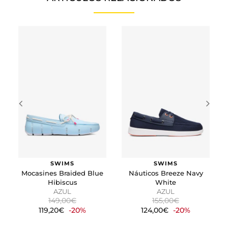
preferido o la región en la que usted se encuentra.
Cookies de marketing
Estas cookies se utilizan para rastrear a los visitantes en
las páginas web. La intención es mostrar anuncios
relevantes y atractivos para el usuario individual.
GUARDAR CONFIGURACIÓN
Puedes volver a configurar tus cookies desde la sección
"Configuración de cookies" al pie de la página. También puedes
consultar nuestra
política de cookies
SWIMS
SWIMS
Mocasines Braided Blue
Náuticos Breeze Navy
Hibiscus
White
AZUL
AZUL
149,00€
155,00€
119,20€
-20%
124,00€
-20%