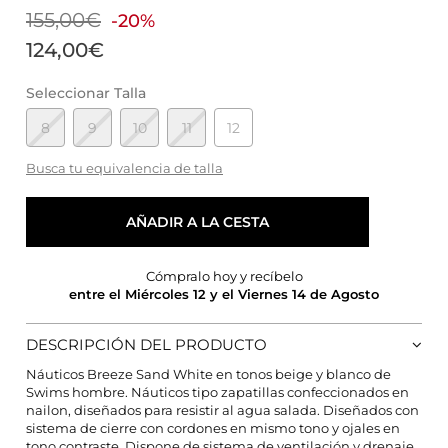
155,00€
-20%
124,00€
Seleccionar Talla
8
9
10
11
12
Busca tu equivalencia de talla
AÑADIR A LA CESTA
Cómpralo hoy y recíbelo
entre el Miércoles 12 y el Viernes 14 de Agosto
DESCRIPCIÓN DEL PRODUCTO
Náuticos Breeze Sand White en tonos beige y blanco de
Swims hombre. Náuticos tipo zapatillas confeccionados en
nailon, diseñados para resistir al agua salada. Diseñados con
CONFIGURACIÓN DE COOKIES
sistema de cierre con cordones en mismo tono y ojales en
tono contraste. Dispone de sistema de ventilación y drenaje