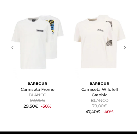
Cookies de marketing
Estas cookies se utilizan para rastrear a los visitantes en
las páginas web. La intención es mostrar anuncios
relevantes y atractivos para el usuario individual.
GUARDAR CONFIGURACIÓN
Puedes volver a configurar tus cookies desde la sección
"Configuración de cookies" al pie de la página. También puedes
consultar nuestra
política de cookies
BARBOUR
BARBOUR
Camiseta Frome
Camiseta Wildfell
BLANCO
Graphic
59,00€
BLANCO
79,00€
29,50€
-50%
47,40€
-40%