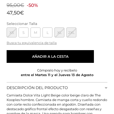
95,00€
-50%
47,50€
Seleccionar Talla
XS
S
M
L
XL
2XL
Busca tu equivalencia de talla
AÑADIR A LA CESTA
Cómpralo hoy y recíbelo
entre el Martes 11 y el Jueves 13 de Agosto
DESCRIPCIÓN DEL PRODUCTO
Camiseta Dolce Vita Light Beige color beige claro de The
Kooples hombre. Camiseta de manga corta y cuello redondo
CONFIGURACIÓN DE COOKIES
con corte recto confeccionada en algodón. Diseñada con
destacado gráfico frontal efecto desgastado con reseñas y
nombre de la marca. Una prenda para hombres con
HABILITAR TODO
RECHAZAR TODO