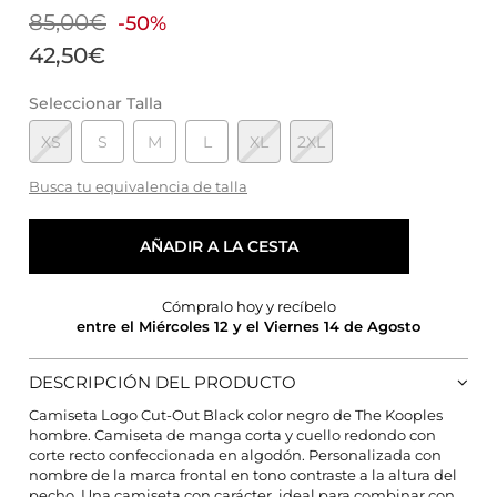
85,00€
-50%
42,50€
Seleccionar Talla
XS
S
M
L
XL
2XL
Busca tu equivalencia de talla
AÑADIR A LA CESTA
Cómpralo hoy y recíbelo
entre el Miércoles 12 y el Viernes 14 de Agosto
DESCRIPCIÓN DEL PRODUCTO
Camiseta Logo Cut-Out Black color negro de The Kooples
hombre. Camiseta de manga corta y cuello redondo con
CONFIGURACIÓN DE COOKIES
corte recto confeccionada en algodón. Personalizada con
nombre de la marca frontal en tono contraste a la altura del
pecho. Una camiseta con carácter, ideal para combinar con
HABILITAR TODO
RECHAZAR TODO