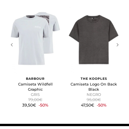
Cookies de marketing
Estas cookies se utilizan para rastrear a los visitantes en
las páginas web. La intención es mostrar anuncios
relevantes y atractivos para el usuario individual.
GUARDAR CONFIGURACIÓN
Puedes volver a configurar tus cookies desde la sección
"Configuración de cookies" al pie de la página. También puedes
consultar nuestra
política de cookies
BARBOUR
THE KOOPLES
Camiseta Wildfell
Camiseta Logo On Back
Graphic
Black
GRIS
NEGRO
79,00€
95,00€
39,50€
-50%
47,50€
-50%