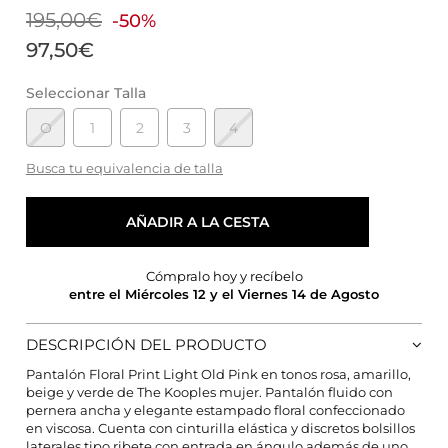
195,00€
-50%
97,50€
Seleccionar Talla
O
1
2
3
4
Busca tu equivalencia de talla
AÑADIR A LA CESTA
Cómpralo hoy y recíbelo
entre el Miércoles 12 y el Viernes 14 de Agosto
DESCRIPCIÓN DEL PRODUCTO
Pantalón Floral Print Light Old Pink en tonos rosa, amarillo,
beige y verde de The Kooples mujer. Pantalón fluido con
pernera ancha y elegante estampado floral confeccionado
CONFIGURACIÓN DE COOKIES
en viscosa. Cuenta con cinturilla elástica y discretos bolsillos
laterales tipo ribete con entrada en ángulo además de uno