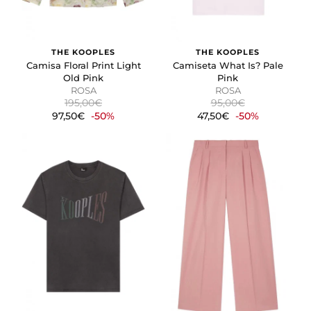
THE KOOPLES
THE KOOPLES
Camisa Floral Print Light
Camiseta What Is? Pale
Old Pink
Pink
ROSA
ROSA
195,00€
95,00€
97,50€
-50%
47,50€
-50%
CONFIGURACIÓN DE COOKIES