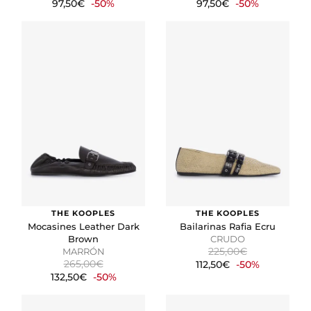
97,50€
-50%
97,50€
-50%
THE KOOPLES
THE KOOPLES
Mocasines Leather Dark
Bailarinas Rafia Ecru
Brown
CRUDO
225,00€
MARRÓN
265,00€
112,50€
-50%
132,50€
-50%