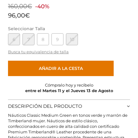
160,00€
-40%
96,00€
Seleccionar Talla
6
7
8
9
10
Busca tu equivalencia de talla
AÑADIR A LA CESTA
Cómpralo hoy y recíbelo
entre el Martes 11 y el Jueves 13 de Agosto
DESCRIPCIÓN DEL PRODUCTO
Náuticos Classic Medium Green en tonos verde y marrón de
Timberland mujer. Náuticos de estilo clásico,
confeccionados en cuero de alta calidad con certificado
Premium Timberland® Leather procedente de una
CONFIGURACIÓN DE COOKIES
fabricación responsable y sostenible. Presentan estructura