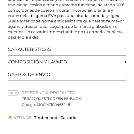
tradicional cosida a mano y sistema funcional de atado 360º
HABILITAR TODO
RECHAZAR TODO
con cordones de cuero sin curtir. Incorporan plantilla y
entresuela de goma EVA para una pisada cómoda y ligera.
Suela exterior de goma antideslizante que garantiza mayor
agarre y durabilidad. Logotipo de la marca grabado en el
exterior. Un calzado imprescindible en tu armario, perfecto
Cookies necesarias
para el día a día.
Estas cookies son necesarias para que el sitio web
funcione y no se pueden desactivar en nuestros
CARACTERÍSTICAS
sistemas. Puede configurar su navegador para bloquear
o alertar sobre estas cookies, pero alguna áreas del sitio
COMPOSICIÓN Y LAVADO
no funcionarán. Estas cookies no almacenan ninguna
información de identificación personal.
GASTOS DE ENVÍO
Cookies de rendimiento y analíticas
Estas cookies nos permiten contar las visitas y fuentes de
tráfico para poder evaluar el rendimiento de nuestro sitio
REFERENCIA PRODUCTO
y mejorarlo. Nos ayudan a saber qué páginas son las más
o menos visitadas, y cómo los visitantes navegan por el
TB0A2Q9XES71 GREEN NUBUCK
sitio. Toda la información que recogen estas cookies es
Código: MO0147100463248
agregada y, por lo tanto, es anónima.
Cookies de preferencias
VER MÁS:
Timberland
|
Calzado
Estas cookies permiten a la página web recordar
información que cambia la forma en que la página se