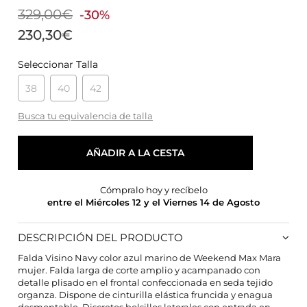
329,00€
-30%
230,30€
Seleccionar Talla
38
40
42
Busca tu equivalencia de talla
AÑADIR A LA CESTA
Cómpralo hoy y recíbelo
entre el Miércoles 12 y el Viernes 14 de Agosto
DESCRIPCIÓN DEL PRODUCTO
Falda Visino Navy color azul marino de Weekend Max Mara
mujer. Falda larga de corte amplio y acampanado con
detalle plisado en el frontal confeccionada en seda tejido
CONFIGURACIÓN DE COOKIES
organza. Dispone de cinturilla elástica fruncida y enagua