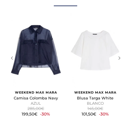
preferido o la región en la que usted se encuentra.
Cookies de marketing
Estas cookies se utilizan para rastrear a los visitantes en
las páginas web. La intención es mostrar anuncios
relevantes y atractivos para el usuario individual.
GUARDAR CONFIGURACIÓN
Puedes volver a configurar tus cookies desde la sección
"Configuración de cookies" al pie de la página. También puedes
consultar nuestra
política de cookies
WEEKEND MAX MARA
WEEKEND MAX MARA
Camisa Colomba Navy
Blusa Targa White
AZUL
BLANCO
285,00€
145,00€
199,50€
-30%
101,50€
-30%