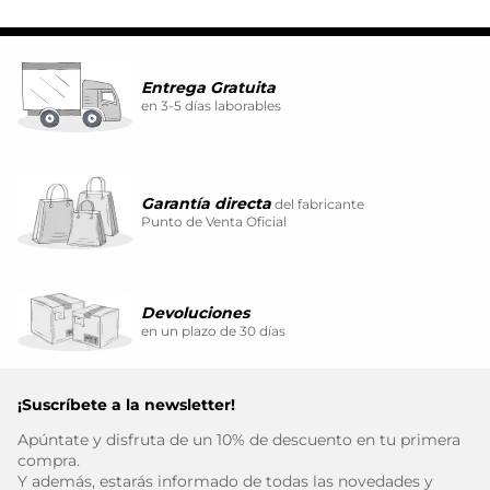
Entrega Gratuita
en 3-5 días laborables
Garantía directa
del fabricante
Punto de Venta Oficial
Devoluciones
en un plazo de 30 días
¡Suscríbete a la newsletter!
Apúntate y disfruta de un 10% de descuento en tu primera
compra.
Y además, estarás informado de todas las novedades y