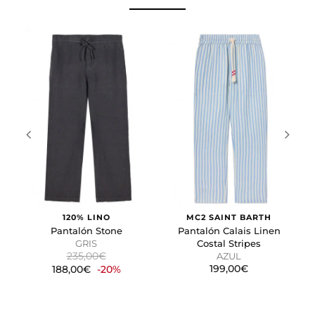
preferido o la región en la que usted se encuentra.
Cookies de marketing
Estas cookies se utilizan para rastrear a los visitantes en
las páginas web. La intención es mostrar anuncios
relevantes y atractivos para el usuario individual.
GUARDAR CONFIGURACIÓN
Puedes volver a configurar tus cookies desde la sección
"Configuración de cookies" al pie de la página. También puedes
consultar nuestra
política de cookies
120% LINO
MC2 SAINT BARTH
Pantalón Stone
Pantalón Calais Linen
GRIS
Costal Stripes
235,00€
AZUL
199,00€
188,00€
-20%