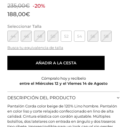
235,00€
-20%
188,00€
Seleccionar Talla
44
46
48
50
52
54
56
58
Busca tu equivalencia de talla
AÑADIR A LA CESTA
Cómpralo hoy y recíbelo
entre el Miércoles 12 y el Viernes 14 de Agosto
DESCRIPCIÓN DEL PRODUCTO
Pantalón Corda color beige de 120% Lino hombre. Pantalón
en color liso y corte relajado confeccionado en lino de alta
calidad. Cintura elástica con cordón ajustable. Múltiples
CONFIGURACIÓN DE COOKIES
bolsillos, dos latelares con entrada en ángulo y dos traseros
tipo ribete. Imprescindible para un look casual sin perder