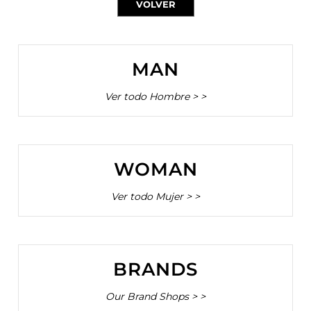
VOLVER
MAN
Ver todo Hombre > >
CONFIGURACIÓN DE COOKIES
WOMAN
HABILITAR TODO
RECHAZAR TODO
Ver todo Mujer > >
Cookies necesarias
Estas cookies son necesarias para que el sitio web
funcione y no se pueden desactivar en nuestros
BRANDS
sistemas. Puede configurar su navegador para bloquear
o alertar sobre estas cookies, pero alguna áreas del sitio
Our Brand Shops > >
no funcionarán. Estas cookies no almacenan ninguna
información de identificación personal.