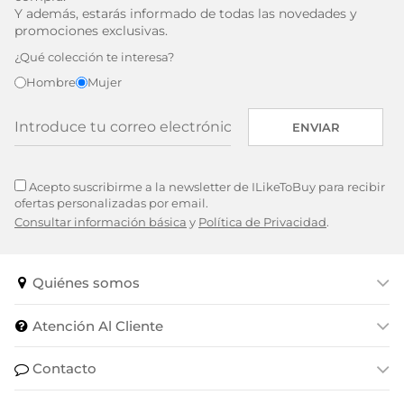
Y además, estarás informado de todas las novedades y
Puedes volver a configurar tus cookies desde la sección
promociones exclusivas.
"Configuración de cookies" al pie de la página. También puedes
consultar nuestra
política de cookies
¿Qué colección te interesa?
Hombre
Mujer
ENVIAR
Acepto suscribirme a la newsletter de ILikeToBuy para recibir
ofertas personalizadas por email.
Consultar información básica
y
Política de Privacidad
.
Quiénes somos
Atención Al Cliente
Contacto