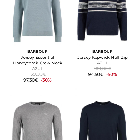
BARBOUR
BARBOUR
Jersey Essential
Jersey Kepwick Half Zip
Honeycomb Crew Neck
AZUL
189,00€
AZUL
139,00€
94,50€
-50%
97,30€
-30%