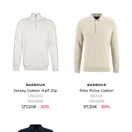
BARBOUR
BARBOUR
Jersey Cotton Half Zip
Polo Pima Cotton
CRUDO
BEIGE
159,00€
139,00€
127,20€
-20%
97,30€
-30%