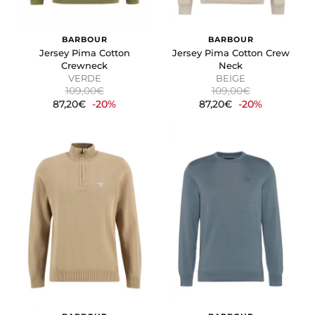
BARBOUR
BARBOUR
Jersey Pima Cotton
Jersey Pima Cotton Crew
Crewneck
Neck
VERDE
BEIGE
109,00€
109,00€
87,20€
-20%
87,20€
-20%
CONFIGURACIÓN DE COOKIES
HABILITAR TODO
RECHAZAR TODO