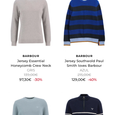
BARBOUR
BARBOUR
Jersey Essential
Jersey Southwold Paul
Honeycomb Crew Neck
Smith loves Barbour
GRIS
AZUL
139,00€
215,00€
97,30€
-30%
129,00€
-40%