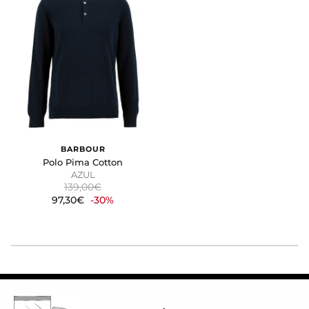
BARBOUR
Polo Pima Cotton
AZUL
139,00€
97,30€
-30%