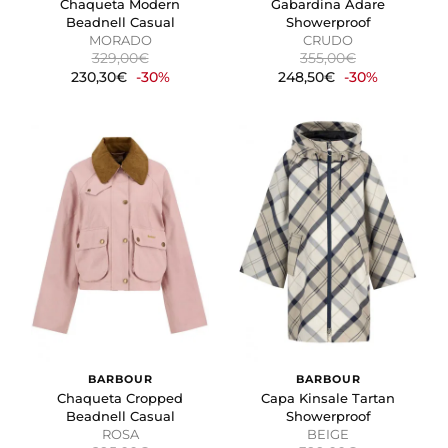
Chaqueta Modern
Gabardina Adare
Beadnell Casual
Showerproof
MORADO
CRUDO
329,00€
355,00€
230,30€
-30%
248,50€
-30%
BARBOUR
BARBOUR
Chaqueta Cropped
Capa Kinsale Tartan
Beadnell Casual
Showerproof
ROSA
BEIGE