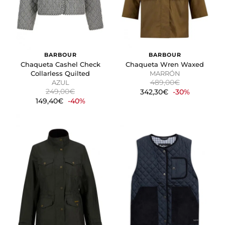
BARBOUR
BARBOUR
Chaqueta Cashel Check
Chaqueta Wren Waxed
Collarless Quilted
MARRÓN
489,00€
AZUL
249,00€
342,30€
-30%
149,40€
-40%