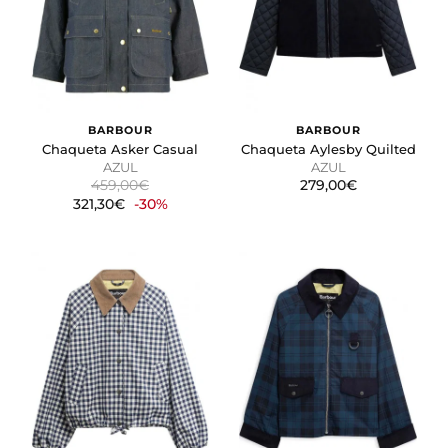
BARBOUR
BARBOUR
Chaqueta Asker Casual
Chaqueta Aylesby Quilted
AZUL
AZUL
459,00€
279,00€
321,30€
-30%