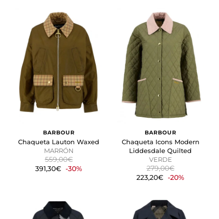
BARBOUR
BARBOUR
Chaqueta Lauton Waxed
Chaqueta Icons Modern
MARRÓN
Liddesdale Quilted
559,00€
VERDE
279,00€
391,30€
-30%
223,20€
-20%