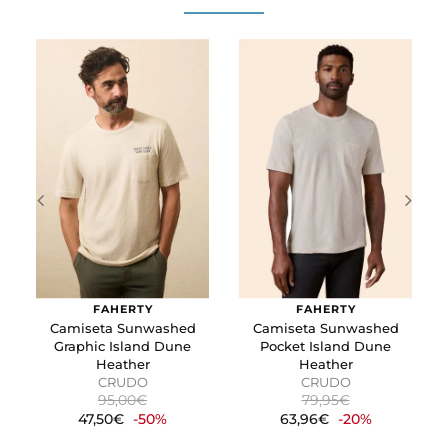
preferido o la región en la que usted se encuentra.
Cookies de marketing
Estas cookies se utilizan para rastrear a los visitantes en
las páginas web. La intención es mostrar anuncios
relevantes y atractivos para el usuario individual.
GUARDAR CONFIGURACIÓN
Puedes volver a configurar tus cookies desde la sección
"Configuración de cookies" al pie de la página. También puedes
consultar nuestra
política de cookies
FAHERTY
FAHERTY
Camiseta Sunwashed
Camiseta Sunwashed
Graphic Island Dune
Pocket Island Dune
Heather
Heather
CRUDO
CRUDO
95,00€
79,95€
47,50€
-50%
63,96€
-20%