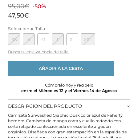
95,00€
-50%
47,50€
Seleccionar Talla
XS
S
M
L
XL
2XL
Busca tu equivalencia de talla
AÑADIR A LA CESTA
Cómpralo hoy y recíbelo
entre el Miércoles 12 y el Viernes 14 de Agosto
DESCRIPCIÓN DEL PRODUCTO
Camiseta Sunwashed Graphic Dusk color azul de Faherty
hombre. Camiseta de manga corta y cuello redondo con
corte relajado confeccionada en excelente algodón
CONFIGURACIÓN DE COOKIES
orgánico. Diseñada con gran estampación en la espalda de
inspiración vintage y la inscripción frontal "Faherty Brand