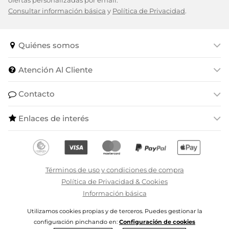
ofertas personalizadas por email.
Consultar información básica
y
Política de Privacidad
.
Quiénes somos
Atención Al Cliente
Contacto
Enlaces de interés
Términos de uso y condiciones de compra
Política de Privacidad & Cookies
Información básica
Utilizamos cookies propias y de terceros. Puedes gestionar la
Degrifé S.L.U - ILikeToBuy - 2024 | CIF B79074399
configuración pinchando en:
Configuración de cookies
Todos los derechos reservados