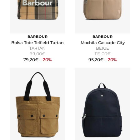
BARBOUR
BARBOUR
Bolsa Tote Telfield Tartan
Mochila Cascade City
TARTÁN
BEIGE
99,00€
119,00€
79,20€
-20%
95,20€
-20%
CONFIGURACIÓN DE COOKIES
HABILITAR TODO
RECHAZAR TODO