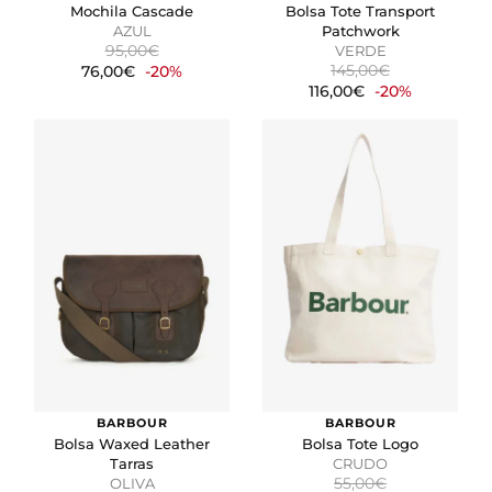
Mochila Cascade
Bolsa Tote Transport
AZUL
Patchwork
95,00€
VERDE
GUARDAR CONFIGURACIÓN
145,00€
76,00€
-20%
116,00€
-20%
Puedes volver a configurar tus cookies desde la sección
"Configuración de cookies" al pie de la página. También puedes
consultar nuestra
política de cookies
BARBOUR
BARBOUR
Bolsa Waxed Leather
Bolsa Tote Logo
Tarras
CRUDO
55,00€
OLIVA