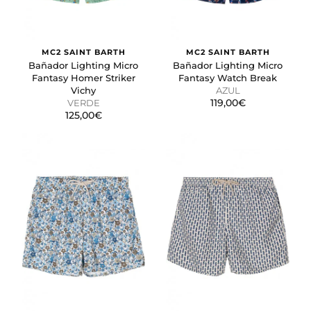
las páginas web. La intención es mostrar anuncios
relevantes y atractivos para el usuario individual.
MC2 SAINT BARTH
MC2 SAINT BARTH
GUARDAR CONFIGURACIÓN
Bañador Lighting Micro
Bañador Lighting Micro
Fantasy Homer Striker
Fantasy Watch Break
Vichy
AZUL
119,00€
VERDE
125,00€
Puedes volver a configurar tus cookies desde la sección
"Configuración de cookies" al pie de la página. También puedes
consultar nuestra
política de cookies