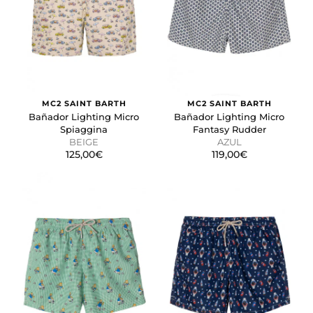
Cookies necesarias
Estas cookies son necesarias para que el sitio web
funcione y no se pueden desactivar en nuestros
sistemas. Puede configurar su navegador para bloquear
o alertar sobre estas cookies, pero alguna áreas del sitio
no funcionarán. Estas cookies no almacenan ninguna
información de identificación personal.
MC2 SAINT BARTH
MC2 SAINT BARTH
Bañador Lighting Micro
Bañador Lighting Micro
Cookies de rendimiento y analíticas
Spiaggina
Fantasy Rudder
Estas cookies nos permiten contar las visitas y fuentes de
BEIGE
AZUL
tráfico para poder evaluar el rendimiento de nuestro sitio
125,00€
119,00€
y mejorarlo. Nos ayudan a saber qué páginas son las más
o menos visitadas, y cómo los visitantes navegan por el
sitio. Toda la información que recogen estas cookies es
agregada y, por lo tanto, es anónima.
Cookies de preferencias
Estas cookies permiten a la página web recordar
información que cambia la forma en que la página se
comporta o el aspecto que tiene, como su idioma
preferido o la región en la que usted se encuentra.
Cookies de marketing
Estas cookies se utilizan para rastrear a los visitantes en