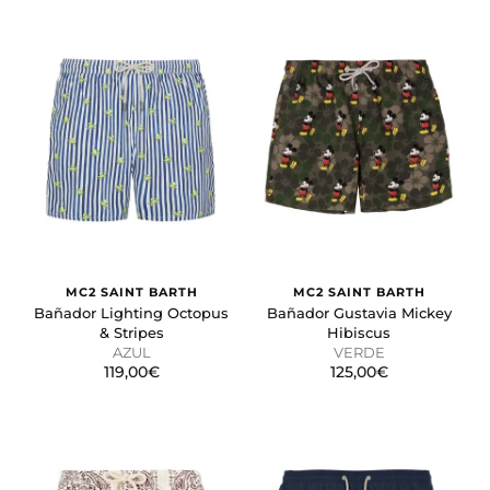
MC2 SAINT BARTH
MC2 SAINT BARTH
Bañador Lighting Octopus
Bañador Gustavia Mickey
& Stripes
Hibiscus
AZUL
VERDE
119,00€
125,00€