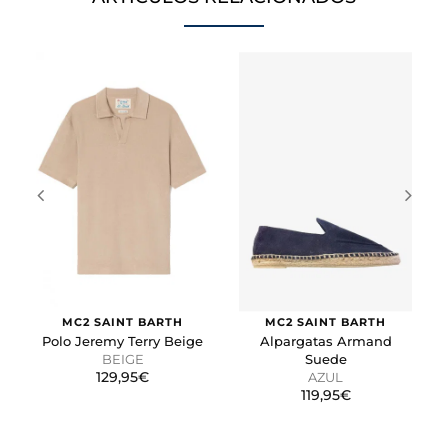
preferido o la región en la que usted se encuentra.
Cookies de marketing
Estas cookies se utilizan para rastrear a los visitantes en
las páginas web. La intención es mostrar anuncios
relevantes y atractivos para el usuario individual.
GUARDAR CONFIGURACIÓN
Puedes volver a configurar tus cookies desde la sección
"Configuración de cookies" al pie de la página. También puedes
consultar nuestra
política de cookies
MC2 SAINT BARTH
MC2 SAINT BARTH
Polo Jeremy Terry Beige
Alpargatas Armand
BEIGE
Suede
129,95€
AZUL
119,95€