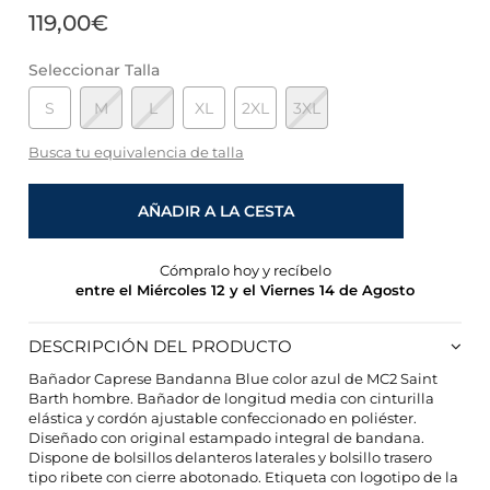
119,00€
Seleccionar Talla
S
M
L
XL
2XL
3XL
Busca tu equivalencia de talla
AÑADIR A LA CESTA
Cómpralo hoy y recíbelo
entre el Miércoles 12 y el Viernes 14 de Agosto
DESCRIPCIÓN DEL PRODUCTO
Bañador Caprese Bandanna Blue color azul de MC2 Saint
Barth hombre. Bañador de longitud media con cinturilla
elástica y cordón ajustable confeccionado en poliéster.
Diseñado con original estampado integral de bandana.
CONFIGURACIÓN DE COOKIES
Dispone de bolsillos delanteros laterales y bolsillo trasero
tipo ribete con cierre abotonado. Etiqueta con logotipo de la