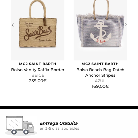
las páginas web. La intención es mostrar anuncios
relevantes y atractivos para el usuario individual.
GUARDAR CONFIGURACIÓN
Puedes volver a configurar tus cookies desde la sección
"Configuración de cookies" al pie de la página. También puedes
consultar nuestra
política de cookies
MC2 SAINT BARTH
MC2 SAINT BARTH
Bolso Vanity Raffia Border
Bolso Beach Bag Patch
BEIGE
Anchor Stripes
259,00€
AZUL
169,00€
Entrega Gratuita
en 3-5 días laborables