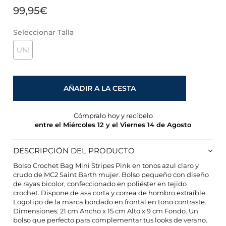
99,95€
Seleccionar Talla
UNI
AÑADIR A LA CESTA
Cómpralo hoy y recíbelo
entre el Miércoles 12 y el Viernes 14 de Agosto
DESCRIPCIÓN DEL PRODUCTO
Bolso Crochet Bag Mini Stripes Pink en tonos azul claro y
crudo de MC2 Saint Barth mujer. Bolso pequeño con diseño
CONFIGURACIÓN DE COOKIES
de rayas bicolor, confeccionado en poliéster en tejido
crochet. Dispone de asa corta y correa de hombro extraíble.
Logotipo de la marca bordado en frontal en tono contraste.
HABILITAR TODO
RECHAZAR TODO
Dimensiones: 21 cm Ancho x 15 cm Alto x 9 cm Fondo. Un
bolso que perfecto para complementar tus looks de verano.