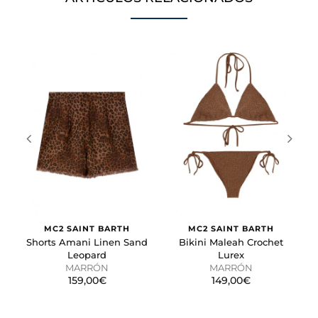
preferido o la región en la que usted se encuentra.
Cookies de marketing
Estas cookies se utilizan para rastrear a los visitantes en
las páginas web. La intención es mostrar anuncios
relevantes y atractivos para el usuario individual.
GUARDAR CONFIGURACIÓN
Puedes volver a configurar tus cookies desde la sección
"Configuración de cookies" al pie de la página. También puedes
consultar nuestra
política de cookies
MC2 SAINT BARTH
MC2 SAINT BARTH
Shorts Amani Linen Sand
Bikini Maleah Crochet
Leopard
Lurex
MARRÓN
MARRÓN
159,00€
149,00€