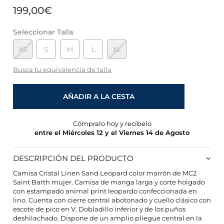
199,00€
Seleccionar Talla
XS
S
M
L
XL
Busca tu equivalencia de talla
AÑADIR A LA CESTA
Cómpralo hoy y recíbelo
entre el Miércoles 12 y el Viernes 14 de Agosto
DESCRIPCIÓN DEL PRODUCTO
Camisa Cristal Linen Sand Leopard color marrón de MC2
Saint Barth mujer. Camisa de manga larga y corte holgado
con estampado animal print leopardo confeccionada en
lino. Cuenta con cierre central abotonado y cuello clásico con
CONFIGURACIÓN DE COOKIES
escote de pico en V. Dobladillo inferior y de los puños
deshilachado. Dispone de un amplio pliegue central en la