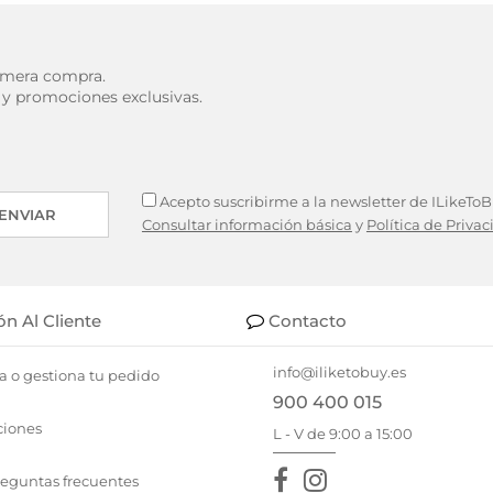
rimera compra.
 y promociones exclusivas.
Acepto suscribirme a la newsletter de ILikeToBu
ENVIAR
Consultar información básica
y
Política de Priva
ón Al Cliente
Contacto
info@iliketobuy.es
a o gestiona tu pedido
900 400 015
ciones
L - V de 9:00 a 15:00
reguntas frecuentes