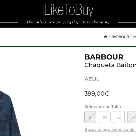
The online site for flagship store shopping
BARBOUR
M
BARBOUR
Chaqueta Baiton
AZUL
399,00€
Seleccionar Talla
8
10
12
14
Busca tu equivalencia de 