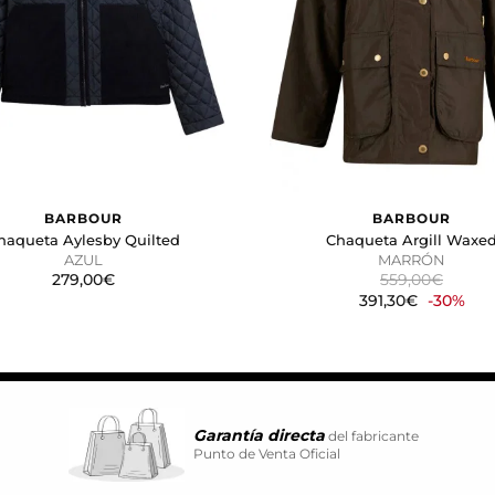
vidual.
CIÓN
kies desde la sección "Configuración de cookies" al pie de la pág
BARBOUR
BARBOUR
haqueta Aylesby Quilted
Chaqueta Argill Waxe
AZUL
MARRÓN
279,00€
559,00€
391,30€
-30%
Garantía directa
del fabricante
Punto de Venta Oficial