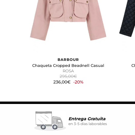
atractivos para el usuario indi
GUARDAR CONFIGURA
Puedes volver a configurar tus coo
nuestra
política de cookies
BARBOUR
Chaqueta Cropped Beadnell Casual
C
ROSA
295,00€
236,00€
-20%
Entrega Gratuita
en 3-5 días laborables