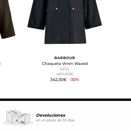
ina. También puedes consultar
BARBOUR
d
Chaqueta Wren Waxed
AZUL
489,00€
342,30€
-30%
Devoluciones
en un plazo de 30 días