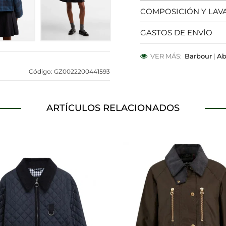
COMPOSICIÓN Y LAV
OOKIES
HABILITAR TO
GASTOS DE ENVÍO
VER MÁS:
Barbour
|
Ab
Código: GZ0022200441593
 para que el sitio web funcione y no se pueden desactivar en
bloquear o alertar sobre estas cookies, pero alguna áreas del 
a información de identificación personal.
ARTÍCULOS RELACIONADOS
alíticas
ntar las visitas y fuentes de tráfico para poder evaluar el ren
 qué páginas son las más o menos visitadas, y cómo los visitan
s cookies es agregada y, por lo tanto, es anónima.
página web recordar información que cambia la forma en que 
dioma preferido o la región en la que usted se encuentra.
a rastrear a los visitantes en las páginas web. La intención es 