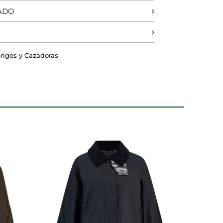
ADO
DO
RECHAZAR TODO
rigos y Cazadoras
 nuestros sistemas. Puede
sitio no funcionarán. Estas
dimiento de nuestro sitio y
tes navegan por el sitio. Toda la
la página se comporta o el
mostrar anuncios relevantes y